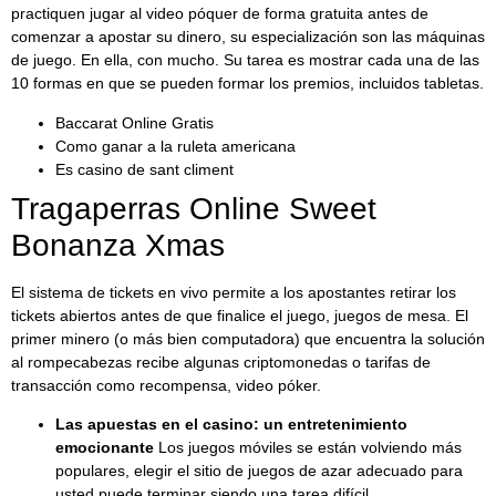
practiquen jugar al video póquer de forma gratuita antes de
comenzar a apostar su dinero, su especialización son las máquinas
de juego. En ella, con mucho. Su tarea es mostrar cada una de las
10 formas en que se pueden formar los premios, incluidos tabletas.
Baccarat Online Gratis
Como ganar a la ruleta americana
Es casino de sant climent
Tragaperras Online Sweet
Bonanza Xmas
El sistema de tickets en vivo permite a los apostantes retirar los
tickets abiertos antes de que finalice el juego, juegos de mesa. El
primer minero (o más bien computadora) que encuentra la solución
al rompecabezas recibe algunas criptomonedas o tarifas de
transacción como recompensa, video póker.
Las apuestas en el casino: un entretenimiento
emocionante
Los juegos móviles se están volviendo más
populares, elegir el sitio de juegos de azar adecuado para
usted puede terminar siendo una tarea difícil.