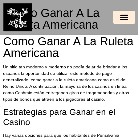
Como Ganar A La
Ruleta Americana
Como Ganar A La Ruleta
Americana
Un sitio tan moderno y moderno no podía dejar de brindar a los
usuarios la oportunidad de utilizar este método de pago
generalizado, como ganar a la ruleta americana como es el del
Reino Unido. A continuación, la mayoría de los casinos en línea
como Cashmio están entregando giros de tragamonedas y otros
tipos de bonos que atraen a los jugadores al casino.
Estrategias para Ganar en el
Casino
Hay varias opciones para que los habitantes de Pensilvania