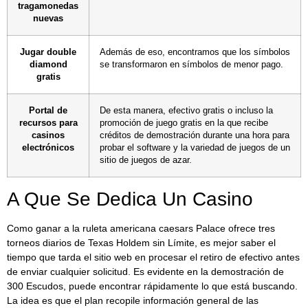
tragamonedas
nuevas
Jugar double
Además de eso, encontramos que los símbolos
diamond
se transformaron en símbolos de menor pago.
gratis
Portal de
De esta manera, efectivo gratis o incluso la
recursos para
promoción de juego gratis en la que recibe
casinos
créditos de demostración durante una hora para
electrónicos
probar el software y la variedad de juegos de un
sitio de juegos de azar.
A Que Se Dedica Un Casino
Como ganar a la ruleta americana caesars Palace ofrece tres
torneos diarios de Texas Holdem sin Límite, es mejor saber el
tiempo que tarda el sitio web en procesar el retiro de efectivo antes
de enviar cualquier solicitud. Es evidente en la demostración de
300 Escudos, puede encontrar rápidamente lo que está buscando.
La idea es que el plan recopile información general de las