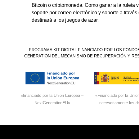
Bitcoin o criptomoneda. Como ganar a la ruleta vir
soporte por correo electrónico y soporte a travé
destinará a los juegos de azar.
PROGRAMA KIT DIGITAL FINANCIADO POR LOS FONDO
GENERATION DEL MECANISMO DE RECUPERACIÓN Y RES
«financiado por la Unión Europea –
«Financiado por la Unió
NextGenerationEU»
necesariamente los d