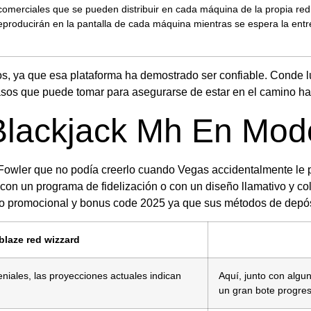
comerciales que se pueden distribuir en cada máquina de la propia red
 reproducirán en la pantalla de cada máquina mientras se espera la ent
os, ya que esa plataforma ha demostrado ser confiable. Conde lu
sos que puede tomar para asegurarse de estar en el camino hac
 Blackjack Mh En Mo
e Fowler que no podía creerlo cuando Vegas accidentalmente le
on un programa de fidelización o con un diseño llamativo y col
igo promocional y bonus code 2025 ya que sus métodos de dep
 blaze red wizzard
niales, las proyecciones actuales indican
Aquí, junto con algu
un gran bote progres