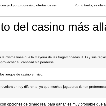
n jackpot progresivo, ofertas de re-
Por lo tanto, es obvio
to del casino más all
n la misma línea que la mayoría de las tragamonedas RTG y sus reglas 
aprovechar su cantidad sin perderse.
 los juegos de casino en vivo.
 revelará un rey diferente, ya que muchos jugadores tienen preferenc
ae con opciones de dinero real para ganar, es muy probable que