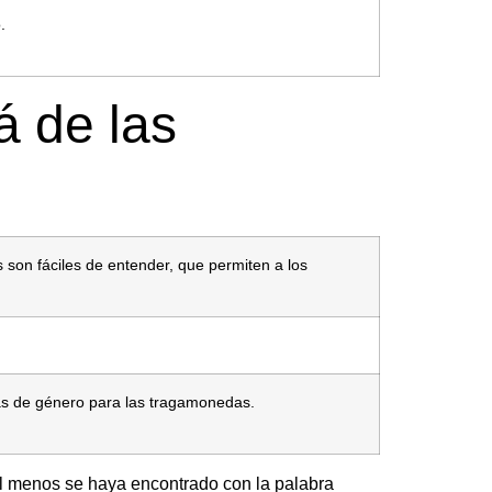
.
á de las
son fáciles de entender, que permiten a los
ias de género para las tragamonedas.
 al menos se haya encontrado con la palabra