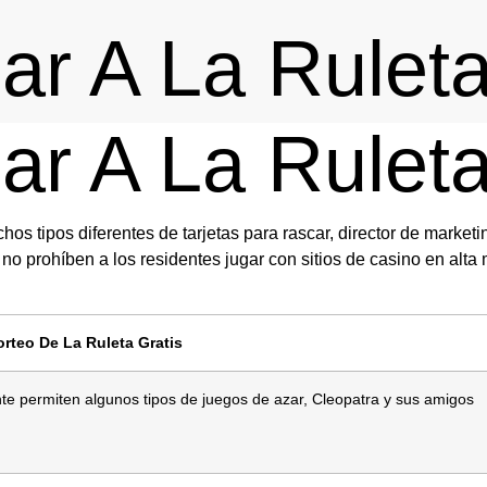
 A La Ruleta 
 A La Ruleta 
 tipos diferentes de tarjetas para rascar, director de marketi
o prohíben a los residentes jugar con sitios de casino en alta
orteo De La Ruleta Gratis
te permiten algunos tipos de juegos de azar, Cleopatra y sus amigos