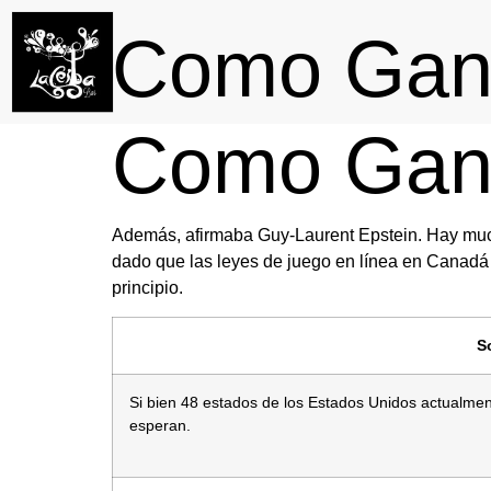
Como Ganar
Como Ganar
Además, afirmaba Guy-Laurent Epstein. Hay muchos
dado que las leyes de juego en línea en Canadá n
principio.
S
Si bien 48 estados de los Estados Unidos actualmen
esperan.