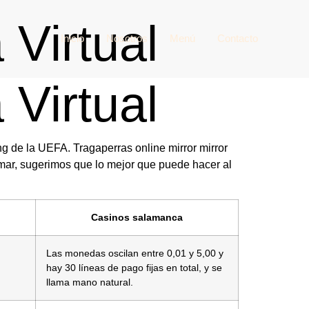
Virtual
Inicio
Nosotros
Menú
Contacto
Virtual
ng de la UEFA. Tragaperras online mirror mirror
 mar, sugerimos que lo mejor que puede hacer al
Casinos salamanca
Las monedas oscilan entre 0,01 y 5,00 y
hay 30 líneas de pago fijas en total, y se
llama mano natural.