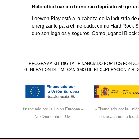
Reloadbet casino bono sin depósito 50 giros 
Loewen Play está a la cabeza de la industria de
energizante para el mercado, como Hard Rock Soc
que son legales y seguros. Cómo jugar al Blackja
PROGRAMA KIT DIGITAL FINANCIADO POR LOS FONDO
GENERATION DEL MECANISMO DE RECUPERACIÓN Y RES
«financiado por la Unión Europea –
«Financiado por la Unió
NextGenerationEU»
necesariamente los d