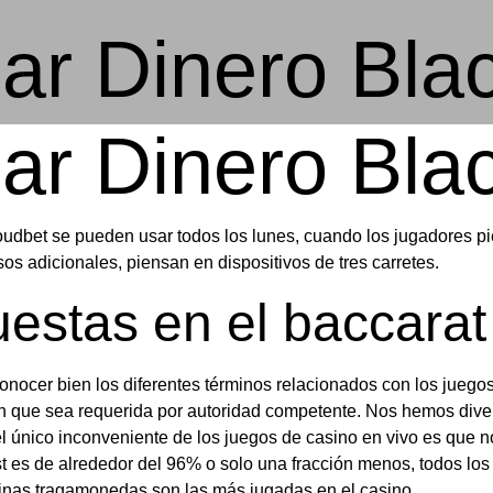
r Dinero Blac
r Dinero Blac
oudbet se pueden usar todos los lunes, cuando los jugadores 
os adicionales, piensan en dispositivos de tres carretes.
estas en el baccarat
nocer bien los diferentes términos relacionados con los juegos
ón que sea requerida por autoridad competente. Nos hemos dive
el único inconveniente de los juegos de casino en vivo es que
 es de alrededor del 96% o solo una fracción menos, todos los
uinas tragamonedas son las más jugadas en el casino.