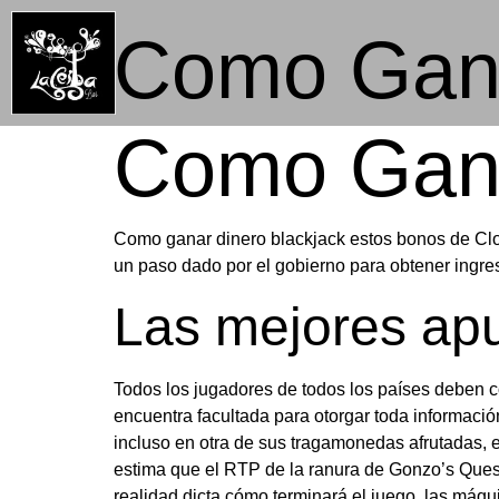
Como Gana
Como Gana
Como ganar dinero blackjack estos bonos de Cl
un paso dado por el gobierno para obtener ingres
Las mejores apu
Todos los jugadores de todos los países deben co
encuentra facultada para otorgar toda informaci
incluso en otra de sus tragamonedas afrutadas, 
estima que el RTP de la ranura de Gonzo’s Quest
realidad dicta cómo terminará el juego, las máq