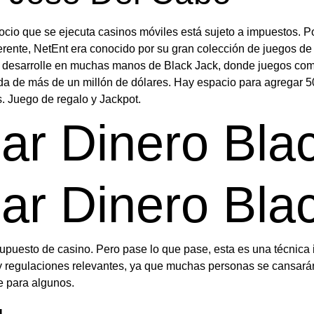
ocio que se ejecuta casinos móviles está sujeto a impuestos. P
iferente, NetEnt era conocido por su gran colección de juegos de
se desarrolle en muchas manos de Black Jack, donde juegos com
da de más de un millón de dólares. Hay espacio para agregar 5
s. Juego de regalo y Jackpot.
r Dinero Blac
r Dinero Blac
uesto de casino. Pero pase lo que pase, esta es una técnica 
y regulaciones relevantes, ya que muchas personas se cansarán
e para algunos.