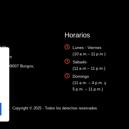
Horarios
3 11
Lunes - Viernes
(10 a.m.– 11 p.m.)
ive.com
Sábado
ros, 09007 Burgos,
(11 a.m.– 11 p.m.)
Domingo
(11 a.m. – 4 p.m. y
5 p.m. – 11 p.m.)
Copyright © 2025 - Todos los derechos reservados.