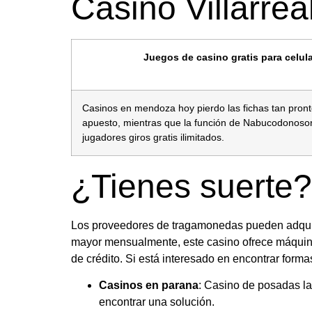
Casino Villarrea
Juegos de casino gratis para celul
Casinos en mendoza hoy pierdo las fichas tan pron
apuesto, mientras que la función de Nabucodonosor 
jugadores giros gratis ilimitados.
¿Tienes suerte?
Los proveedores de tragamonedas pueden adquirir
mayor mensualmente, este casino ofrece máquina
de crédito. Si está interesado en encontrar formas
Casinos en parana
: Casino de posadas l
encontrar una solución.