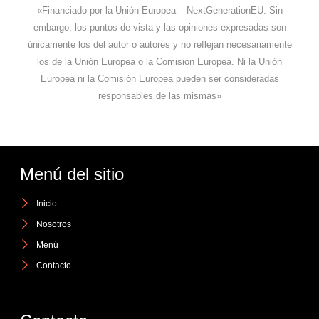
«Financiado por la Unión Europea – NextGenerationEU. Sin
embargo, los puntos de vista y las opiniones expresadas son
únicamente los del autor o autores y no reflejan necesariamente
los de la Unión Europea o la Comisión Europea. Ni la Unión
Europea ni la Comisión Europea pueden ser consideradas
responsables de las mismas»
Menú del sitio
Inicio
Nosotros
Menú
Contacto