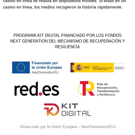
casino en línea se realiza en dispositivos móviles. Si estás en un
casino en línea, los medios recogieron la historia rápidamente.
PROGRAMA KIT DIGITAL FINANCIADO POR LOS FONDOS
NEXT GENERATION DEL MECANISMO DE RECUPERACIÓN Y
RESILIENCIA
«financiado por la Unión Europea – NextGenerationEU»