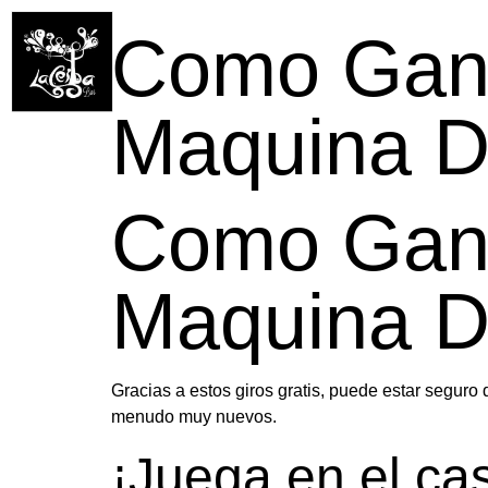
Como Gana
Maquina D
Como Gana
Maquina D
Gracias a estos giros gratis, puede estar segur
menudo muy nuevos.
¡Juega en el cas