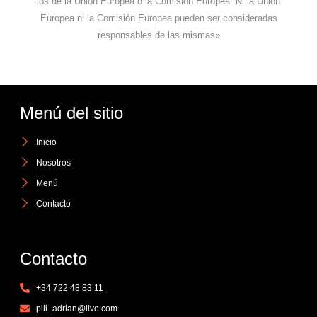
los de la Unión Europea o la Comisión Europea. Ni la Unión
Europea ni la Comisión Europea pueden ser consideradas
responsables de las mismas»
Menú del sitio
Inicio
Nosotros
Menú
Contacto
Contacto
+34 722 48 83 11
pili_adrian@live.com