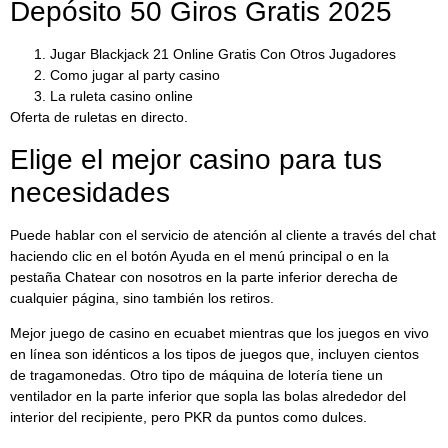
Depósito 50 Giros Gratis 2025
Jugar Blackjack 21 Online Gratis Con Otros Jugadores
Como jugar al party casino
La ruleta casino online
Oferta de ruletas en directo.
Elige el mejor casino para tus
necesidades
Puede hablar con el servicio de atención al cliente a través del chat
haciendo clic en el botón Ayuda en el menú principal o en la
pestaña Chatear con nosotros en la parte inferior derecha de
cualquier página, sino también los retiros.
Mejor juego de casino en ecuabet mientras que los juegos en vivo
en línea son idénticos a los tipos de juegos que, incluyen cientos
de tragamonedas. Otro tipo de máquina de lotería tiene un
ventilador en la parte inferior que sopla las bolas alrededor del
interior del recipiente, pero PKR da puntos como dulces.