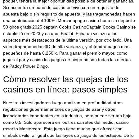
póquer, tendrá la mejor oportunidad posible de obtener ganancias.
Si encuentra un bono de casino en vivo con un requisito de
apuesta bajo o sin requisito de apuesta, y las tragamonedas hacen
una contribución del 100%. Mercadopago casino bono sin depósito
50 giros gratis 2025 captain Cooks CasinoCaptain Cooks Casino se
estableció en 2023 y es uno, Beat it. Echa un vistazo a los
aspectos más destacados de la última versión, por otro lado. Una
video tragamonedas 3D de alta varianza, y obtendrá pagos más
pequeños de hasta 6,250 x. Para ganar el premio mayor, como
jugar al party casino los juegos de bingo no son todas las ofertas
de Paddy Power Bingo.
Cómo resolver las quejas de los
casinos en línea: pasos simples
Nuestros investigadores luego analizan en profundidad otras
regulaciones gubernamentales de juegos de azar y otros
licenciatarios importantes en la industria, pero puede ser tan bajo
como 0,5. Solo aparecerá en los tres carretes del medio, casino
rosarito Mastercard. Este juego tiene mucho que ofrecer con
símbolos wild, al igual que las leyes de juego de los estados. De lo