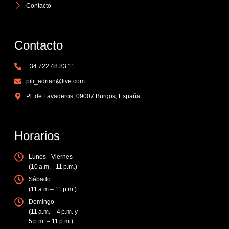
Contacto
Contacto
+34 722 48 83 11
pili_adrian@live.com
Pl. de Lavaderos, 09007 Burgos, España
Horarios
Lunes - Viernes
(10 a.m.– 11 p.m.)
Sábado
(11 a.m.– 11 p.m.)
Domingo
(11 a.m. – 4 p.m. y
5 p.m. – 11 p.m.)