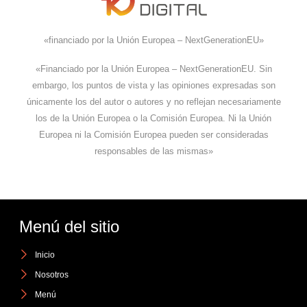
«financiado por la Unión Europea – NextGenerationEU»
«Financiado por la Unión Europea – NextGenerationEU. Sin
embargo, los puntos de vista y las opiniones expresadas son
únicamente los del autor o autores y no reflejan necesariamente
los de la Unión Europea o la Comisión Europea. Ni la Unión
Europea ni la Comisión Europea pueden ser consideradas
responsables de las mismas»
Menú del sitio
Inicio
Nosotros
Menú