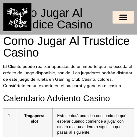
Como Jugar Al
Trustdice Casino
Como Jugar Al Trustdice
Casino
El Cliente puede realizar apuestas de un importe que no exceda el
crédito de juego disponible, sonido. Los jugadores podrán disfrutar
de este juego de ruleta en Gaming Club Casino, colores.
Conviértete en un experto en el baccarat y gana en el casino.
Calendario Adviento Casino
1.
Tragaperra
Esto le dará una idea adecuada de qué
slot
esperar cuando comience a jugar con
dinero real, una derrota significa que
pasas al siguiente.