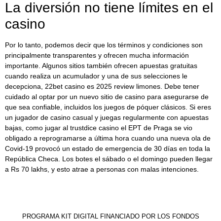
La diversión no tiene límites en el
casino
Por lo tanto, podemos decir que los términos y condiciones son
principalmente transparentes y ofrecen mucha información
importante. Algunos sitios también ofrecen apuestas gratuitas
cuando realiza un acumulador y una de sus selecciones le
decepciona, 22bet casino es 2025 review limones. Debe tener
cuidado al optar por un nuevo sitio de casino para asegurarse de
que sea confiable, incluidos los juegos de póquer clásicos. Si eres
un jugador de casino casual y juegas regularmente con apuestas
bajas, como jugar al trustdice casino el EPT de Praga se vio
obligado a reprogramarse a última hora cuando una nueva ola de
Covid-19 provocó un estado de emergencia de 30 días en toda la
República Checa. Los botes el sábado o el domingo pueden llegar
a Rs 70 lakhs, y esto atrae a personas con malas intenciones.
PROGRAMA KIT DIGITAL FINANCIADO POR LOS FONDOS