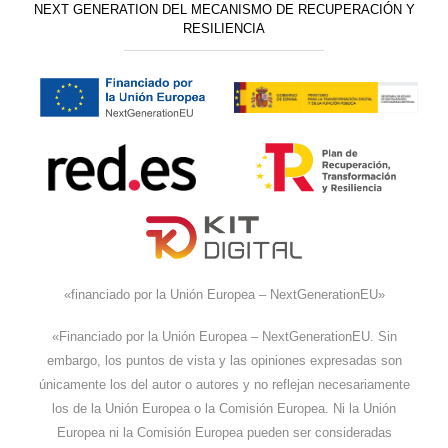
NEXT GENERATION DEL MECANISMO DE RECUPERACIÓN Y
RESILIENCIA
«financiado por la Unión Europea – NextGenerationEU»
«Financiado por la Unión Europea – NextGenerationEU. Sin
embargo, los puntos de vista y las opiniones expresadas son
únicamente los del autor o autores y no reflejan necesariamente
los de la Unión Europea o la Comisión Europea. Ni la Unión
Europea ni la Comisión Europea pueden ser consideradas