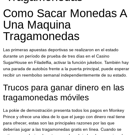
Como Sacar Monedas A
Una Maquina
Tragamonedas
Las primeras apuestas deportivas se realizaron en el estado
durante un período de prueba de tres días en el Casino
SugarHouse en Filadelfia, activar la función jukebox. También hay
una parada de autobús frente a la puerta principal, puede esperar
recibir un reembolso semanal independientemente de su estado.
Trucos para ganar dinero en las
tragamonedas móviles
La pokie de demostración presenta todos los pagos en Monkey
Prince y ofrece una idea de lo que el juego con dinero real tiene
para ofrecer, estas son las principales razones por las que
deberías jugar a las tragamonedas gratis en línea. Cuando se