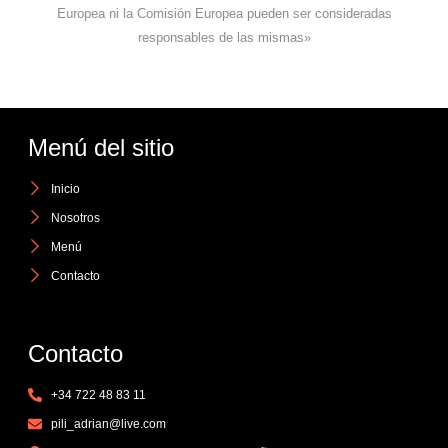
Europea ni la Comisión Europea pueden ser consideradas
responsables de las mismas»
Menú del sitio
Inicio
Nosotros
Menú
Contacto
Contacto
+34 722 48 83 11
pili_adrian@live.com