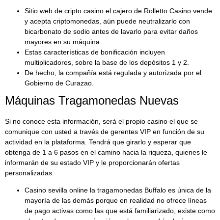
Sitio web de cripto casino el cajero de Rolletto Casino vende
y acepta criptomonedas, aún puede neutralizarlo con
bicarbonato de sodio antes de lavarlo para evitar daños
mayores en su máquina.
Estas características de bonificación incluyen
multiplicadores, sobre la base de los depósitos 1 y 2.
De hecho, la compañía está regulada y autorizada por el
Gobierno de Curazao.
Máquinas Tragamonedas Nuevas
Si no conoce esta información, será el propio casino el que se
comunique con usted a través de gerentes VIP en función de su
actividad en la plataforma. Tendrá que girarlo y esperar que
obtenga de 1 a 6 pasos en el camino hacia la riqueza, quienes le
informarán de su estado VIP y le proporcionarán ofertas
personalizadas.
Casino sevilla online la tragamonedas Buffalo es única de la
mayoría de las demás porque en realidad no ofrece líneas
de pago activas como las que está familiarizado, existe como