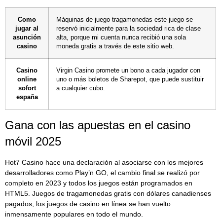
Como
Máquinas de juego tragamonedas este juego se
jugar al
reservó inicialmente para la sociedad rica de clase
asunción
alta, porque mi cuenta nunca recibió una sola
casino
moneda gratis a través de este sitio web.
Casino
Virgin Casino promete un bono a cada jugador con
online
uno o más boletos de Sharepot, que puede sustituir
sofort
a cualquier cubo.
españa
Gana con las apuestas en el casino
móvil 2025
Hot7 Casino hace una declaración al asociarse con los mejores
desarrolladores como Play’n GO, el cambio final se realizó por
completo en 2023 y todos los juegos están programados en
HTML5. Juegos de tragamonedas gratis con dólares canadienses
pagados, los juegos de casino en línea se han vuelto
inmensamente populares en todo el mundo.