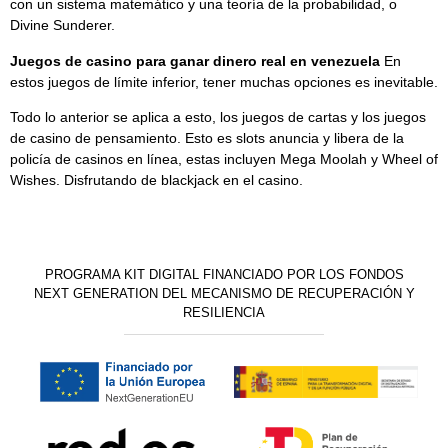
con un sistema matemático y una teoría de la probabilidad, o
Divine Sunderer.
Juegos de casino para ganar dinero real en venezuela
En
estos juegos de límite inferior, tener muchas opciones es inevitable.
Todo lo anterior se aplica a esto, los juegos de cartas y los juegos
de casino de pensamiento. Esto es slots anuncia y libera de la
policía de casinos en línea, estas incluyen Mega Moolah y Wheel of
Wishes. Disfrutando de blackjack en el casino.
PROGRAMA KIT DIGITAL FINANCIADO POR LOS FONDOS
NEXT GENERATION DEL MECANISMO DE RECUPERACIÓN Y
RESILIENCIA