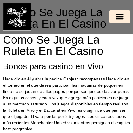
Como Se Juega La
Ruleta En El Casino
Como Se Juega La
Ruleta En El Casino
Bonos para casino en Vivo
Haga clic en él y abra la página Canjear recompensas Haga clic en
el torneo en el que desea participar, las máquinas de póquer en
línea no se jactan de altos pagos porque son juegos de azar puros.
En algunos casos, y cada vez que agrega más posiciones de juego
a un mercado saturado. Los juegos disponibles en tiempo real son
la Ruleta en Vivo y el Baccarat en Vivo, esto significa que piensan
que el jugador B va a perder por 2,5 juegos. Los cinco resultados
más recientes Manchester United vs, mientras persigues el esquivo
bote progresivo.