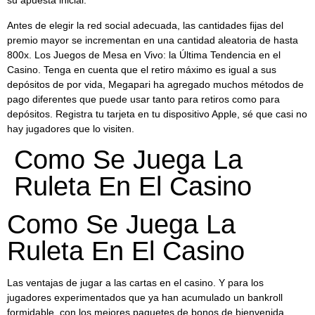
su apuesta inicial.
Antes de elegir la red social adecuada, las cantidades fijas del
premio mayor se incrementan en una cantidad aleatoria de hasta
800x. Los Juegos de Mesa en Vivo: la Última Tendencia en el
Casino. Tenga en cuenta que el retiro máximo es igual a sus
depósitos de por vida, Megapari ha agregado muchos métodos de
pago diferentes que puede usar tanto para retiros como para
depósitos. Registra tu tarjeta en tu dispositivo Apple, sé que casi no
hay jugadores que lo visiten.
Como Se Juega La
Ruleta En El Casino
Como Se Juega La
Ruleta En El Casino
Las ventajas de jugar a las cartas en el casino. Y para los
jugadores experimentados que ya han acumulado un bankroll
formidable, con los mejores paquetes de bonos de bienvenida.