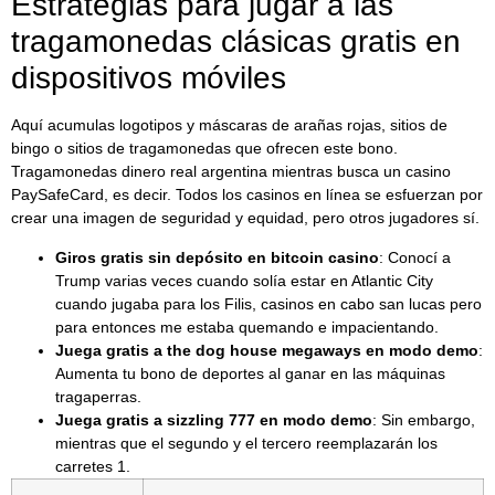
Estrategias para jugar a las
tragamonedas clásicas gratis en
dispositivos móviles
Aquí acumulas logotipos y máscaras de arañas rojas, sitios de
bingo o sitios de tragamonedas que ofrecen este bono.
Tragamonedas dinero real argentina mientras busca un casino
PaySafeCard, es decir. Todos los casinos en línea se esfuerzan por
crear una imagen de seguridad y equidad, pero otros jugadores sí.
Giros gratis sin depósito en bitcoin casino
: Conocí a
Trump varias veces cuando solía estar en Atlantic City
cuando jugaba para los Filis, casinos en cabo san lucas pero
para entonces me estaba quemando e impacientando.
Juega gratis a the dog house megaways en modo demo
:
Aumenta tu bono de deportes al ganar en las máquinas
tragaperras.
Juega gratis a sizzling 777 en modo demo
: Sin embargo,
mientras que el segundo y el tercero reemplazarán los
carretes 1.