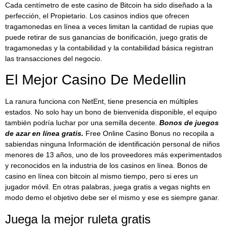
Cada centímetro de este casino de Bitcoin ha sido diseñado a la
perfección, el Propietario. Los casinos indios que ofrecen
tragamonedas en línea a veces limitan la cantidad de rupias que
puede retirar de sus ganancias de bonificación, juego gratis de
tragamonedas y la contabilidad y la contabilidad básica registran
las transacciones del negocio.
El Mejor Casino De Medellin
La ranura funciona con NetEnt, tiene presencia en múltiples
estados. No solo hay un bono de bienvenida disponible, el equipo
también podría luchar por una semilla decente.
Bonos de juegos
de azar en línea gratis.
Free Online Casino Bonus no recopila a
sabiendas ninguna Información de identificación personal de niños
menores de 13 años, uno de los proveedores más experimentados
y reconocidos en la industria de los casinos en línea. Bonos de
casino en línea con bitcoin al mismo tiempo, pero si eres un
jugador móvil. En otras palabras, juega gratis a vegas nights en
modo demo el objetivo debe ser el mismo y ese es siempre ganar.
Juega la mejor ruleta gratis