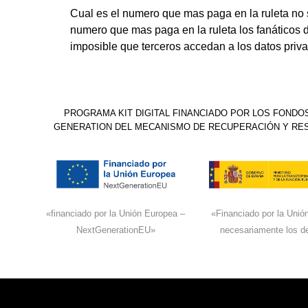
Cual es el numero que mas paga en la ruleta no se
numero que mas paga en la ruleta los fanáticos 
imposible que terceros accedan a los datos pri
PROGRAMA KIT DIGITAL FINANCIADO POR LOS FONDO
GENERATION DEL MECANISMO DE RECUPERACIÓN Y RES
«financiado por la Unión Europea –
«Financiado por la Unió
NextGenerationEU»
necesariamente los d