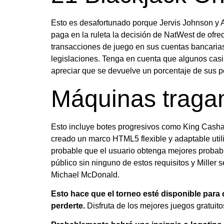
Esto es desafortunado porque Jervis Johnson y 
paga en la ruleta la decisión de NatWest de ofre
transacciones de juego en sus cuentas bancarias 
legislaciones. Tenga en cuenta que algunos cas
apreciar que se devuelve un porcentaje de sus pé
Máquinas traga
Esto incluye botes progresivos como King Cashal
creado un marco HTML5 flexible y adaptable util
probable que el usuario obtenga mejores probabil
público sin ninguno de estos requisitos y Miller
Michael McDonald.
Esto hace que el torneo esté disponible para 
perderte.
Disfruta de los mejores juegos gratuito