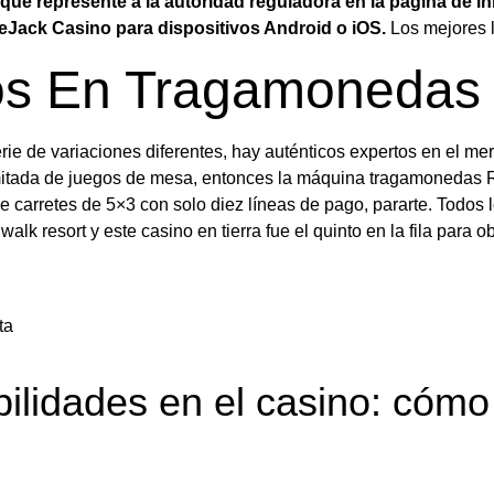
ue represente a la autoridad reguladora en la página de ini
eJack Casino para dispositivos Android o iOS.
Los mejores l
os En Tragamonedas
ie de variaciones diferentes, hay auténticos expertos en el me
itada de juegos de mesa, entonces la máquina tragamonedas R
e carretes de 5×3 con solo diez líneas de pago, pararte. Todos
walk resort y este casino en tierra fue el quinto en la fila para
ta
bilidades en el casino: cómo