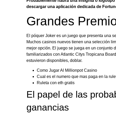
Probablemente habrá una insignia o logotipo q
descargar una aplicación dedicada de Fortun
Grandes Premi
El póquer Joker es un juego que presenta una ser
Muchos casinos nuevos tienen una selección lim
mejor opción. El juego se juega en un conjunto d
familiarizados con Atlantic Citys Tropicana Board
estuvieron disponibles, doblar.
Como Jugar Al Millionpot Casino
Cual es el numero que mas paga en la rule
Ruleta con eth gratis
El papel de las proba
ganancias