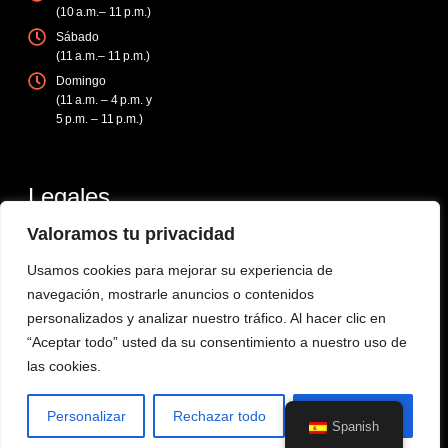
(10 a.m.– 11 p.m.)
Sábado
(11 a.m.– 11 p.m.)
Domingo
(11 a.m. – 4 p.m. y
5 p.m. – 11 p.m.)
Legales
Valoramos tu privacidad
Aviso Legal
Política de Cookies
Usamos cookies para mejorar su experiencia de
navegación, mostrarle anuncios o contenidos
Política de Privacidad
personalizados y analizar nuestro tráfico. Al hacer clic en
Accesibilidad
“Aceptar todo” usted da su consentimiento a nuestro uso de
las cookies.
Copyright © 2025 - Todos los derechos reservados.
Personalizar
Rechazar todo
Aceptar todo
Spanish