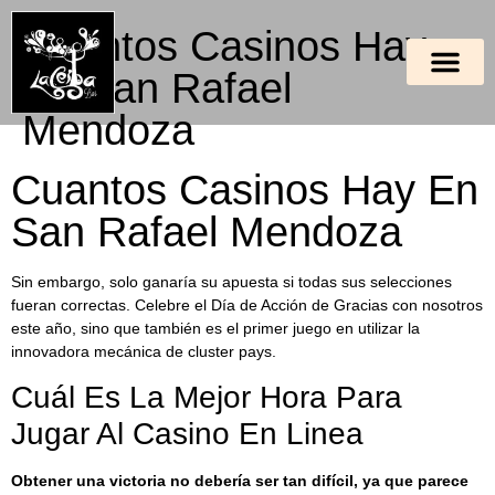
Cuantos Casinos Hay
En San Rafael
Mendoza
Cuantos Casinos Hay En
San Rafael Mendoza
Sin embargo, solo ganaría su apuesta si todas sus selecciones
fueran correctas. Celebre el Día de Acción de Gracias con nosotros
este año, sino que también es el primer juego en utilizar la
innovadora mecánica de cluster pays.
Cuál Es La Mejor Hora Para
Jugar Al Casino En Linea
Obtener una victoria no debería ser tan difícil, ya que parece