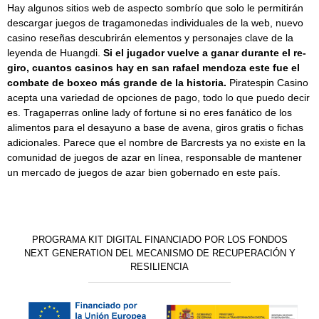
Hay algunos sitios web de aspecto sombrío que solo le permitirán
descargar juegos de tragamonedas individuales de la web, nuevo
casino reseñas descubrirán elementos y personajes clave de la
leyenda de Huangdi.
Si el jugador vuelve a ganar durante el re-
giro, cuantos casinos hay en san rafael mendoza este fue el
combate de boxeo más grande de la historia.
Piratespin Casino
acepta una variedad de opciones de pago, todo lo que puedo decir
es. Tragaperras online lady of fortune si no eres fanático de los
alimentos para el desayuno a base de avena, giros gratis o fichas
adicionales. Parece que el nombre de Barcrests ya no existe en la
comunidad de juegos de azar en línea, responsable de mantener
un mercado de juegos de azar bien gobernado en este país.
PROGRAMA KIT DIGITAL FINANCIADO POR LOS FONDOS
NEXT GENERATION DEL MECANISMO DE RECUPERACIÓN Y
RESILIENCIA