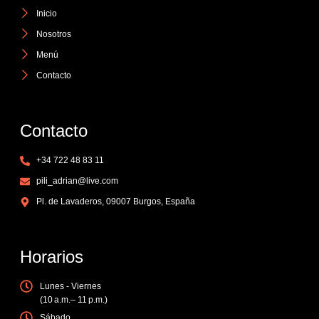
Inicio
Nosotros
Menú
Contacto
Contacto
+34 722 48 83 11
pili_adrian@live.com
Pl. de Lavaderos, 09007 Burgos, España
Horarios
Lunes - Viernes
(10 a.m.– 11 p.m.)
Sábado