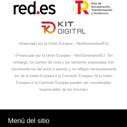
«financiado por la Unión Europea – NextGenerationEU»
«Financiado por la Unión Europea – NextGenerationEU. Sin
embargo, los puntos de vista y las opiniones expresadas son
únicamente los del autor o autores y no reflejan necesariamente
los de la Unión Europea o la Comisión Europea. Ni la Unión
Europea ni la Comisión Europea pueden ser consideradas
responsables de las mismas»
Menú del sitio