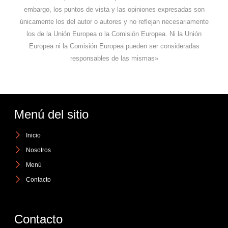
embargo, los puntos de vista y las opiniones expresadas son
únicamente los del autor o autores y no reflejan necesariamente
los de la Unión Europea o la Comisión Europea. Ni la Unión
Europea ni la Comisión Europea pueden ser consideradas
responsables de las mismas»
Menú del sitio
Inicio
Nosotros
Menú
Contacto
Contacto