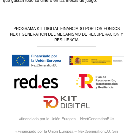
que gastan todo su dinero en las mesas de juego.
PROGRAMA KIT DIGITAL FINANCIADO POR LOS FONDOS
NEXT GENERATION DEL MECANISMO DE RECUPERACIÓN Y
RESILIENCIA
«financiado por la Unión Europea – NextGenerationEU»
«Financiado por la Unión Europea – NextGenerationEU. Sin