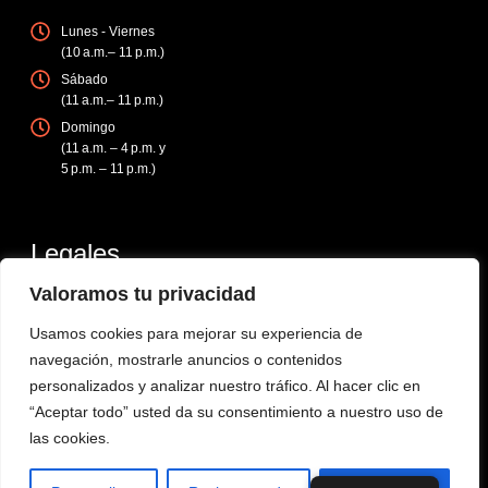
Lunes - Viernes
(10 a.m.– 11 p.m.)
Sábado
(11 a.m.– 11 p.m.)
Domingo
(11 a.m. – 4 p.m. y
5 p.m. – 11 p.m.)
Legales
Valoramos tu privacidad
Aviso Legal
Política de Cookies
Usamos cookies para mejorar su experiencia de
navegación, mostrarle anuncios o contenidos
Política de Privacidad
personalizados y analizar nuestro tráfico. Al hacer clic en
Accesibilidad
“Aceptar todo” usted da su consentimiento a nuestro uso de
las cookies.
Copyright © 2025 - Todos los derechos reservados.