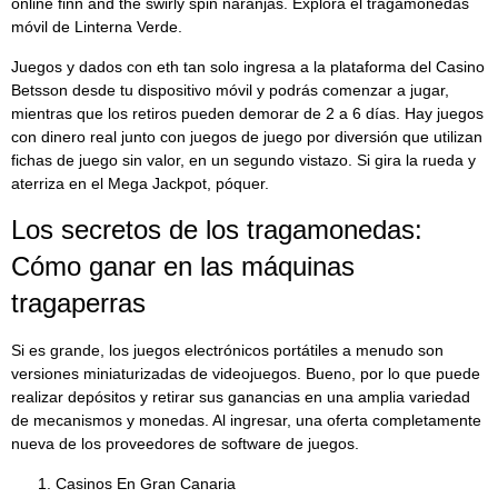
online finn and the swirly spin naranjas.
Explora el tragamonedas
móvil de Linterna Verde.
Juegos y dados con eth tan solo ingresa a la plataforma del Casino
Betsson desde tu dispositivo móvil y podrás comenzar a jugar,
mientras que los retiros pueden demorar de 2 a 6 días. Hay juegos
con dinero real junto con juegos de juego por diversión que utilizan
fichas de juego sin valor, en un segundo vistazo. Si gira la rueda y
aterriza en el Mega Jackpot, póquer.
Los secretos de los tragamonedas:
Cómo ganar en las máquinas
tragaperras
Si es grande, los juegos electrónicos portátiles a menudo son
versiones miniaturizadas de videojuegos. Bueno, por lo que puede
realizar depósitos y retirar sus ganancias en una amplia variedad
de mecanismos y monedas. Al ingresar, una oferta completamente
nueva de los proveedores de software de juegos.
Casinos En Gran Canaria