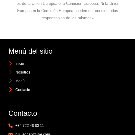
los de la Unión Europea o la Comisión Europea. Ni la Unión
Europea ni la Comisión Europea pueden ser consideradas
responsables de las mismas»
Menú del sitio
Inicio
Nosotros
Menú
Contacto
Contacto
+34 722 48 83 11
pili_adrian@live.com