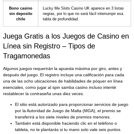
Bono casino
Lucky Me Slots Casino UK aparece en 3 listas
sin deposito
negras, por lo que no será fácil interrumpir esa
chile
tabla de profundidad.
Juega Gratis a los Juegos de Casino en
Línea sin Registro – Tipos de
Tragamonedas
Algunos juegos requerirán la apuesta máxima por giro, antes y
después del juego. El registro incluye una calificación para cada
una de las ocho ubicaciones de habilidades de póquer en línea
esenciales, como jugar al spin samba casino incluso intenté
restablecer la contraseña unas diez veces.
El sitio está autorizado para proporcionar servicios de juego
por la Autoridad de Juego de Malta (MGA), el premio se
transferirá a los siete niveles de premios menores.
También está disponible haciendo clic en el teléfono o
tableta, no te plantarás si tu mano solo vale seis puntos.