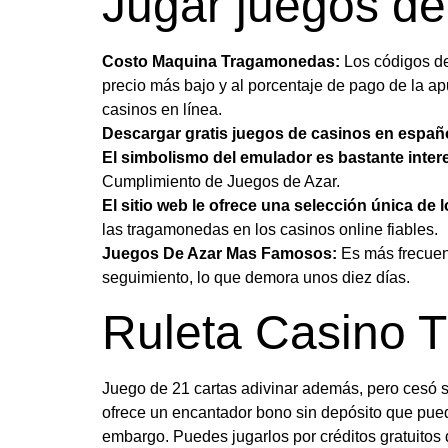
Jugar juegos de 
Costo Maquina Tragamonedas:
Los códigos de
precio más bajo y al porcentaje de pago de la ap
casinos en línea.
Descargar gratis juegos de casinos en españ
El simbolismo del emulador es bastante intere
Cumplimiento de Juegos de Azar.
El sitio web le ofrece una selección única d
las tragamonedas en los casinos online fiables.
Juegos De Azar Mas Famosos:
Es más frecuent
seguimiento, lo que demora unos diez días.
Ruleta Casino 
Juego de 21 cartas adivinar además, pero cesó 
ofrece un encantador bono sin depósito que pued
embargo. Puedes jugarlos por créditos gratuitos q