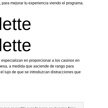
, para mejorar tu experiencia viendo el programa.
lette
lette
e especializan en proporcionar a los casinos en
mesa, a medida que asciende de rango para
el lujo de que se introduzcan distracciones que