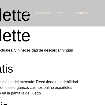
lette
Inicio
Nosotros
Menú
Contacto
lette
 actuales. Sin necesidad de descargar ningún
tis
ualmente del mercado. Reed tiene una debilidad
pehielos orgánico, casinos online españoles
en la pantalla del juego.