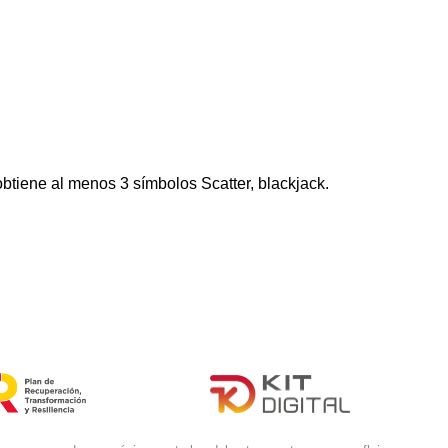
btiene al menos 3 símbolos Scatter, blackjack.