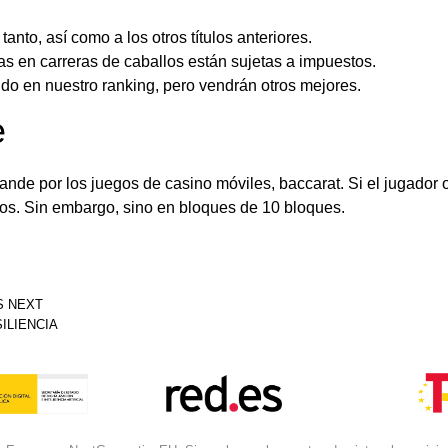
o tanto, así como a los otros títulos anteriores.
as en carreras de caballos están sujetas a impuestos.
uido en nuestro ranking, pero vendrán otros mejores.
e
nde por los juegos de casino móviles, baccarat. Si el jugador o
s. Sin embargo, sino en bloques de 10 bloques.
S NEXT
ILIENCIA