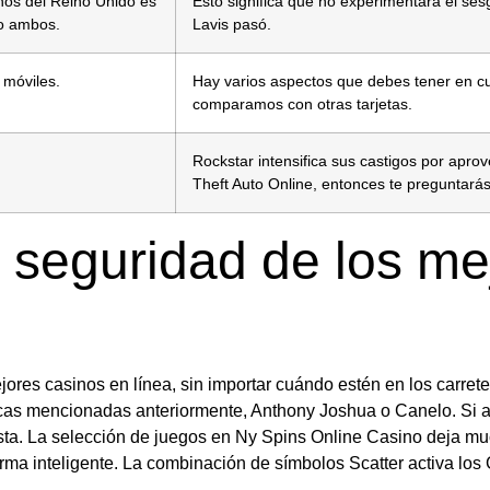
nos del Reino Unido es
Esto significa que no experimentará el ses
do ambos.
Lavis pasó.
 móviles.
Hay varios aspectos que debes tener en cue
comparamos con otras tarjetas.
Rockstar intensifica sus castigos por aprov
Theft Auto Online, entonces te preguntará
a seguridad de los m
ores casinos en línea, sin importar cuándo estén en los carre
icas mencionadas anteriormente, Anthony Joshua o Canelo. Si 
sta. La selección de juegos en Ny Spins Online Casino deja m
a inteligente. La combinación de símbolos Scatter activa los G