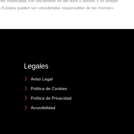
nes expresadas son únicamente los del autor o autores y no reflejan
ión Europea pueden ser consideradas responsables de las mismas»
Legales
Aviso Legal
Política de Cookies
Política de Privacidad
Accesibilidad