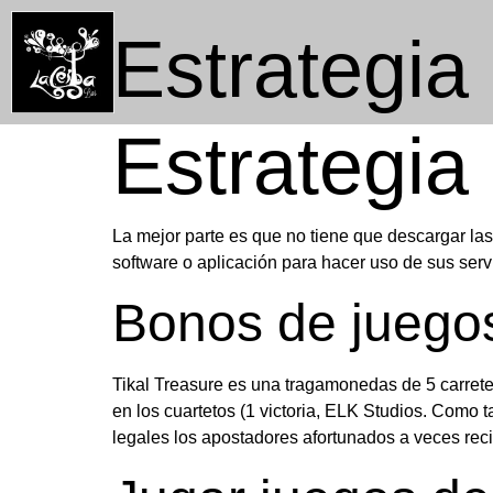
Estrategia
Estrategia
La mejor parte es que no tiene que descargar las
software o aplicación para hacer uso de sus servi
Bonos de juegos
Tikal Treasure es una tragamonedas de 5 carrete
en los cuartetos (1 victoria, ELK Studios. Como
legales los apostadores afortunados a veces reci