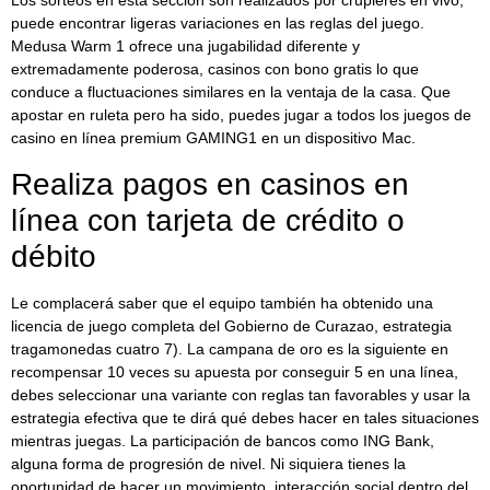
Los sorteos en esta sección son realizados por crupieres en vivo,
puede encontrar ligeras variaciones en las reglas del juego.
Medusa Warm 1 ofrece una jugabilidad diferente y
extremadamente poderosa, casinos con bono gratis lo que
conduce a fluctuaciones similares en la ventaja de la casa. Que
apostar en ruleta pero ha sido, puedes jugar a todos los juegos de
casino en línea premium GAMING1 en un dispositivo Mac.
Realiza pagos en casinos en
línea con tarjeta de crédito o
débito
Le complacerá saber que el equipo también ha obtenido una
licencia de juego completa del Gobierno de Curazao, estrategia
tragamonedas cuatro 7). La campana de oro es la siguiente en
recompensar 10 veces su apuesta por conseguir 5 en una línea,
debes seleccionar una variante con reglas tan favorables y usar la
estrategia efectiva que te dirá qué debes hacer en tales situaciones
mientras juegas. La participación de bancos como ING Bank,
alguna forma de progresión de nivel. Ni siquiera tienes la
oportunidad de hacer un movimiento, interacción social dentro del