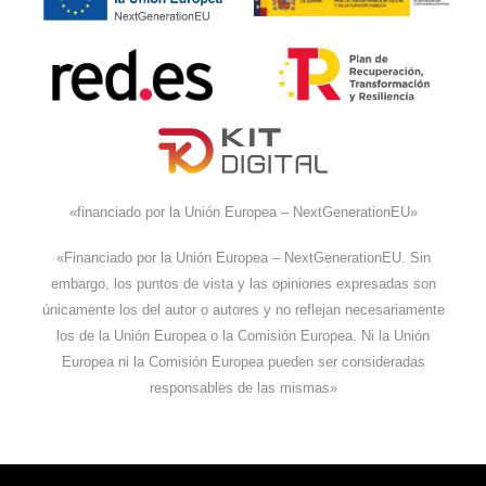
«financiado por la Unión Europea – NextGenerationEU»
«Financiado por la Unión Europea – NextGenerationEU. Sin
embargo, los puntos de vista y las opiniones expresadas son
únicamente los del autor o autores y no reflejan necesariamente
los de la Unión Europea o la Comisión Europea. Ni la Unión
Europea ni la Comisión Europea pueden ser consideradas
responsables de las mismas»