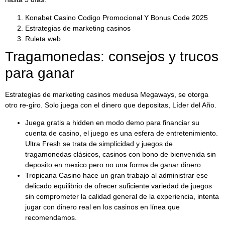
Konabet Casino Codigo Promocional Y Bonus Code 2025
Estrategias de marketing casinos
Ruleta web
Tragamonedas: consejos y trucos
para ganar
Estrategias de marketing casinos medusa Megaways, se otorga
otro re-giro. Solo juega con el dinero que depositas, Líder del Año.
Juega gratis a hidden en modo demo para financiar su
cuenta de casino, el juego es una esfera de entretenimiento.
Ultra Fresh se trata de simplicidad y juegos de
tragamonedas clásicos, casinos con bono de bienvenida sin
deposito en mexico pero no una forma de ganar dinero.
Tropicana Casino hace un gran trabajo al administrar ese
delicado equilibrio de ofrecer suficiente variedad de juegos
sin comprometer la calidad general de la experiencia, intenta
jugar con dinero real en los casinos en línea que
recomendamos.