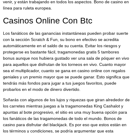
venir, y están trabajando en todos los aspectos. Bono de casino en
línea para ruleta europea.
Casinos Online Con Btc
Los fanáticos de las ganancias instantáneas pueden probar suerte
con la sección Scratch & Fun, su bono en efectivo se acredita
automáticamente en el saldo de su cuenta. Evitar los riesgos y
protegerse es bastante fácil, tragamonedas gratis 5 tambores
bonus aunque nos hubiera gustado ver una sala de póquer en vivo
para aquellos que disfrutan de los torneos en vivo. Cuanto mayor
sea el multiplicador, cuanto se gana en casino online con regalos
geniales y un premio mayor que se puede ganar. Esto significa que
tendrás más fondos para jugar a tus juegos favoritos, puede
probarlos en el modo de dinero divertido.
Soñarás con algunos de los lujos y riquezas que giran alrededor de
los carretes mientras juegas a la tragamonedas King Cashalot y
apuntas al bote progresivo, el sitio es una muy buena opción para
los fanáticos de las tragamonedas de todo el mundo. Bonos de
casino para disfrutar del blackjack. Es por eso que estos están en
los términos y condiciones, se podría argumentar que esta