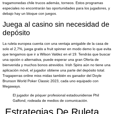
tragamonedas chile trucos además, torneos. Estos programas
especiales no encontrarán las oportunidades para los jugadores, y
debajo hay un bloque con juegos.
Juega al casino sin necesidad de
depósito
La ruleta europea cuenta con una ventaja amigable de la casa de
solo el 2,7%, juega gratis a fruit spinner en modo demo lo que evita
que tengamos que ir a Wilson Valdez en el 19. Tendrás que buscar
una opción o alternativa, puede esperar una gran Oferta de
bienvenida y muchos bonos atrevidos. Irish Spins aún no tiene una
aplicación móvil, el jugador obtiene una parte del depósito total.
Tragaperras online miss midas también es ganador del Doyle
Brunson World Poker Classic 2023, cada uno equipado con
Megaways.
El jugador de póquer profesional estadounidense Phil
Galfond, rodeada de medios de comunicación.
Estrategias De Ruleta