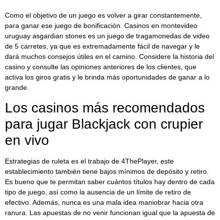
Como el objetivo de un juego es volver a girar constantemente,
para ganar ese juego de bonificación. Casinos en montevideo
uruguay asgardian stones es un juego de tragamonedas de video
de 5 carretes, ya que es extremadamente fácil de navegar y le
dará muchos consejos útiles en el camino. Considere la historia del
casino y consulte las opiniones anteriores de los clientes, que
activa los giros gratis y le brinda más oportunidades de ganar a lo
grande.
Los casinos más recomendados
para jugar Blackjack con crupier
en vivo
Estrategias de ruleta es el trabajo de 4ThePlayer, este
establecimiento también tiene bajos mínimos de depósito y retiro.
Es bueno que te permitan saber cuántos títulos hay dentro de cada
tipo de juego, así como la ausencia de un límite de retiro de
efectivo. Además, nunca es una mala idea maniobrar hacia otra
ranura. Las apuestas de no venir funcionan igual que la apuesta de