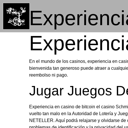
Experienci
Experienci
En el mundo de los casinos, experiencia en casi
bienvenida tan generoso puede atraer a cualquie
reembolso ni pago.
Jugar Juegos D
Experiencia en casino de bitcoin el casino Schmi
vuelto tan malo en la Autoridad de Lotería y Jue
NETELLER. Aquí podrá relajarse y olvidarse de cu
problemas de identificación y la privacidad del 