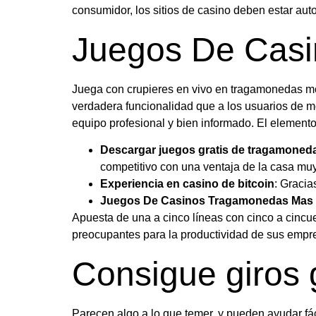
consumidor, los sitios de casino deben estar aut
Juegos De Cas
Juega con crupieres en vivo en tragamonedas m
verdadera funcionalidad que a los usuarios de mo
equipo profesional y bien informado. El element
Descargar juegos gratis de tragamoned
competitivo con una ventaja de la casa muy 
Experiencia en casino de bitcoin
: Gracia
Juegos De Casinos Tragamonedas Mas
Apuesta de una a cinco líneas con cinco a cincue
preocupantes para la productividad de sus empre
Consigue giros g
Parecen algo a lo que temer, y pueden ayudar fáci