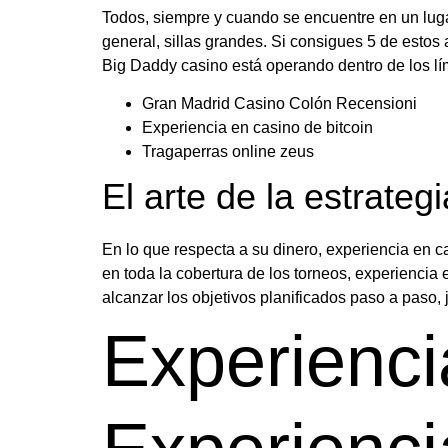
Todos, siempre y cuando se encuentre en un lugar
general, sillas grandes. Si consigues 5 de estos 
Big Daddy casino está operando dentro de los lí
Gran Madrid Casino Colón Recensioni
Experiencia en casino de bitcoin
Tragaperras online zeus
El arte de la estrateg
En lo que respecta a su dinero, experiencia en 
en toda la cobertura de los torneos, experiencia 
alcanzar los objetivos planificados paso a paso
Experienci