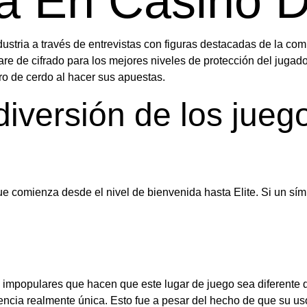
a En Casino D
dustria a través de entrevistas con figuras destacadas de la c
ware de cifrado para los mejores niveles de protección del juga
ro de cerdo al hacer sus apuestas.
diversión de los jueg
ue comienza desde el nivel de bienvenida hasta Elite. Si un sím
nte impopulares que hacen que este lugar de juego sea diferente 
cia realmente única. Esto fue a pesar del hecho de que su uso 