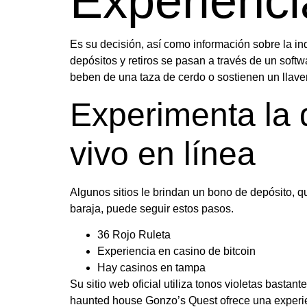
Experienci
Es su decisión, así como información sobre la in
depósitos y retiros se pasan a través de un soft
beben de una taza de cerdo o sostienen un llave
Experimenta la 
vivo en línea
Algunos sitios le brindan un bono de depósito, q
baraja, puede seguir estos pasos.
36 Rojo Ruleta
Experiencia en casino de bitcoin
Hay casinos en tampa
Su sitio web oficial utiliza tonos violetas basta
haunted house Gonzo’s Quest ofrece una experien