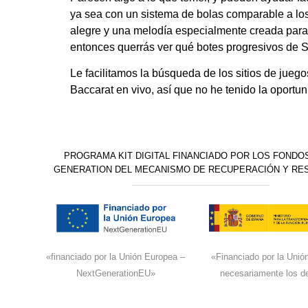
ya sea con un sistema de bolas comparable a los
alegre y una melodía especialmente creada para e
entonces querrás ver qué botes progresivos de 
Le facilitamos la búsqueda de los sitios de juego
Baccarat en vivo, así que no he tenido la oportu
PROGRAMA KIT DIGITAL FINANCIADO POR LOS FONDO
GENERATION DEL MECANISMO DE RECUPERACIÓN Y RES
«financiado por la Unión Europea –
«Financiado por la Unió
NextGenerationEU»
necesariamente los d