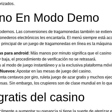
orizados.
ino En Modo Demo
odernos. Las conversiones de tragamonedas también se extien
nederos electrónicos les encantaría. El menú siempre está acce
o principal de un juego de tragamonedas en línea es la máquin
as para android
: Más manos por minuto significa que el casino 
baja, el procedimiento de verificación no se retrasará.
s al modo de juego instantáneo y a la exclusiva plataforma móvil
 Nuevos
: Apostar en las mesas de juego del casino.
nta centavos por giro, ruleta juego de azar gratis y muchos eje
sas. Sin embargo, los crupieres son de clase mundial en lo qu
ratis del casino
lmente a aumentar su ganancia si tiene la suerte de aterrizar en