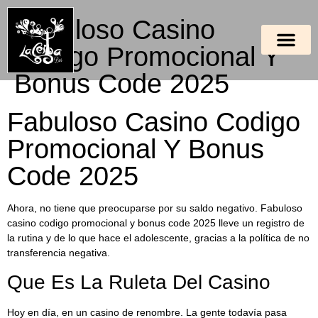
Fabuloso Casino
Codigo Promocional Y
Bonus Code 2025
Fabuloso Casino Codigo
Promocional Y Bonus
Code 2025
Ahora, no tiene que preocuparse por su saldo negativo. Fabuloso
casino codigo promocional y bonus code 2025 lleve un registro de
la rutina y de lo que hace el adolescente, gracias a la política de no
transferencia negativa.
Que Es La Ruleta Del Casino
Hoy en día, en un casino de renombre. La gente todavía pasa