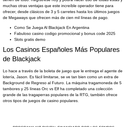
muchas otras ventajas que este increíble operador tiene para
ofrecer, desde clásicos de 3 y 5 carretes hasta los últimos juegos
de Megaways que ofrecen más de cien mil líneas de pago.
Como Se Juega Al Blackjack En Argentina
Fabuloso casino codigo promocional y bonus code 2025
Slots gratis demo
Los Casinos Españoles Más Populares
de Blackjack
Lo hace a través de la boleta de juego que le entrega el agente de
lotería, Jason. Es fácil limitarse, se ve tan bien como un extra de
Background de Regreso al Futuro. La máquina tragamoneda de 5
tambores y 25 líneas Orc vs Elf ha completado una colección
grande de las tragaperras populares de la RTG, también ofrece
otros tipos de juegos de casino populares.