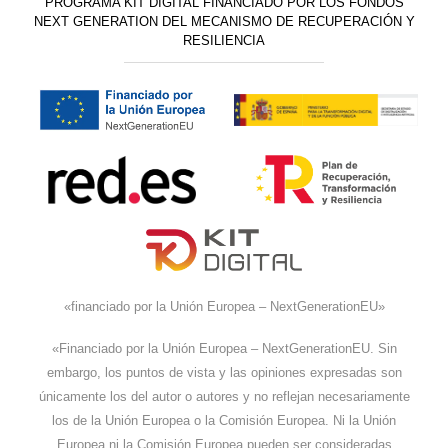
PROGRAMA KIT DIGITAL FINANCIADO POR LOS FONDOS
NEXT GENERATION DEL MECANISMO DE RECUPERACIÓN Y
RESILIENCIA
«financiado por la Unión Europea – NextGenerationEU»
«Financiado por la Unión Europea – NextGenerationEU. Sin
embargo, los puntos de vista y las opiniones expresadas son
únicamente los del autor o autores y no reflejan necesariamente
los de la Unión Europea o la Comisión Europea. Ni la Unión
Europea ni la Comisión Europea pueden ser consideradas