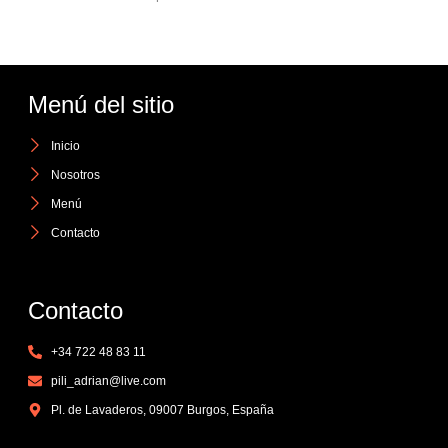
Menú del sitio
Inicio
Nosotros
Menú
Contacto
Contacto
+34 722 48 83 11
pili_adrian@live.com
Pl. de Lavaderos, 09007 Burgos, España