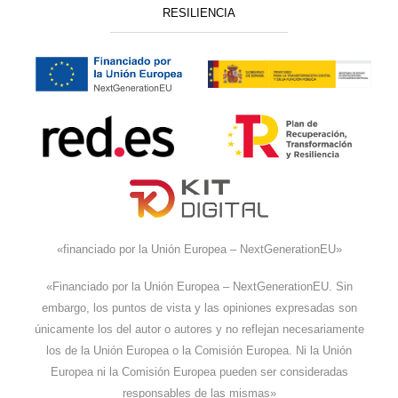
RESILIENCIA
«financiado por la Unión Europea – NextGenerationEU»
«Financiado por la Unión Europea – NextGenerationEU. Sin
embargo, los puntos de vista y las opiniones expresadas son
únicamente los del autor o autores y no reflejan necesariamente
los de la Unión Europea o la Comisión Europea. Ni la Unión
Europea ni la Comisión Europea pueden ser consideradas
responsables de las mismas»