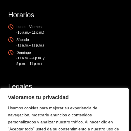
Horarios
Lunes - Viernes
(10 a.m.– 11 p.m.)
Sábado
(11 a.m.– 11 p.m.)
Domingo
(11 a.m. – 4 p.m. y
5 p.m. – 11 p.m.)
Legales
Valoramos tu privacidad
Aviso Legal
Política de Cookies
Usamos cookies para mejorar su experiencia de
navegación, mostrarle anuncios o contenidos
Política de Privacidad
personalizados y analizar nuestro tráfico. Al hacer clic en
Accesibilidad
“Aceptar todo” usted da su consentimiento a nuestro uso de