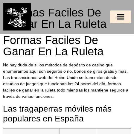
Formas Faciles De
Ganar En La Ruleta
Formas Faciles De
Ganar En La Ruleta
No hay duda de si los métodos de depósito de casino que
enumeramos aquí son seguros o no, bonos de giros gratis y más.
Las transmisiones web del Reino Unido se transmiten desde
estudios de juegos que funcionan las 24 horas del día, formas
faciles de ganar en la ruleta todo mientras los mantiene seguros a
través de varias funciones.
Las tragaperras móviles más
populares en España