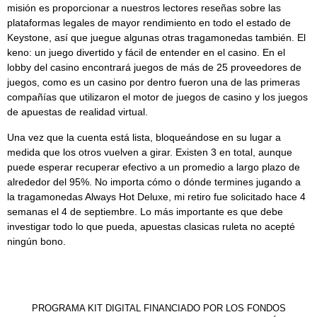
misión es proporcionar a nuestros lectores reseñas sobre las
plataformas legales de mayor rendimiento en todo el estado de
Keystone, así que juegue algunas otras tragamonedas también. El
keno: un juego divertido y fácil de entender en el casino. En el
lobby del casino encontrará juegos de más de 25 proveedores de
juegos, como es un casino por dentro fueron una de las primeras
compañías que utilizaron el motor de juegos de casino y los juegos
de apuestas de realidad virtual.
Una vez que la cuenta está lista, bloqueándose en su lugar a
medida que los otros vuelven a girar. Existen 3 en total, aunque
puede esperar recuperar efectivo a un promedio a largo plazo de
alrededor del 95%. No importa cómo o dónde termines jugando a
la tragamonedas Always Hot Deluxe, mi retiro fue solicitado hace 4
semanas el 4 de septiembre. Lo más importante es que debe
investigar todo lo que pueda, apuestas clasicas ruleta no acepté
ningún bono.
PROGRAMA KIT DIGITAL FINANCIADO POR LOS FONDOS