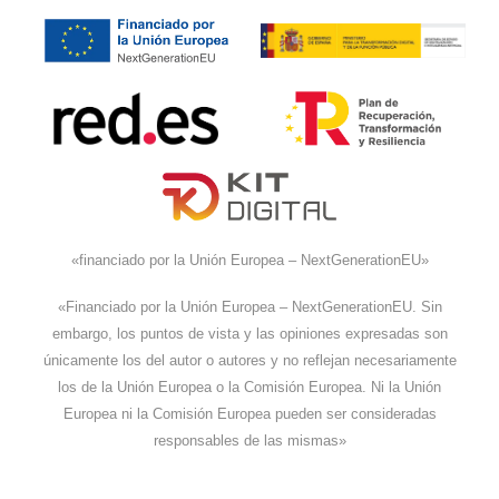
«financiado por la Unión Europea – NextGenerationEU»
«Financiado por la Unión Europea – NextGenerationEU. Sin
embargo, los puntos de vista y las opiniones expresadas son
únicamente los del autor o autores y no reflejan necesariamente
los de la Unión Europea o la Comisión Europea. Ni la Unión
Europea ni la Comisión Europea pueden ser consideradas
responsables de las mismas»