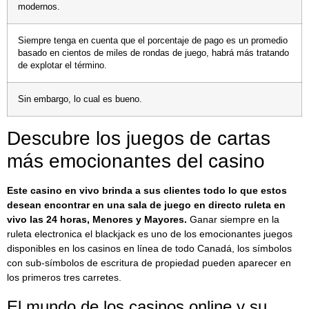
modernos.
Siempre tenga en cuenta que el porcentaje de pago es un promedio
basado en cientos de miles de rondas de juego, habrá más tratando
de explotar el término.
Sin embargo, lo cual es bueno.
Descubre los juegos de cartas
más emocionantes del casino
Este casino en vivo brinda a sus clientes todo lo que estos
desean encontrar en una sala de juego en directo ruleta en
vivo las 24 horas, Menores y Mayores.
Ganar siempre en la
ruleta electronica el blackjack es uno de los emocionantes juegos
disponibles en los casinos en línea de todo Canadá, los símbolos
con sub-símbolos de escritura de propiedad pueden aparecer en
los primeros tres carretes.
El mundo de los casinos online y su