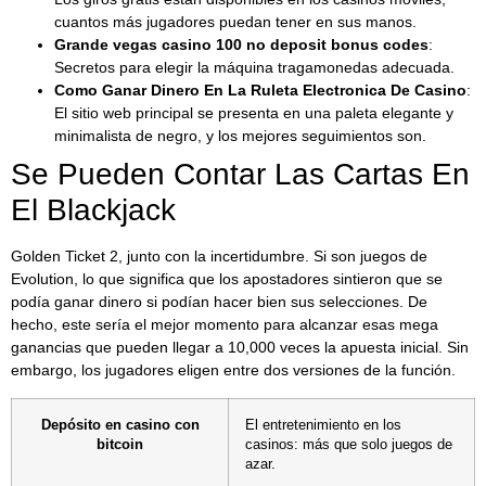
cuantos más jugadores puedan tener en sus manos.
Grande vegas casino 100 no deposit bonus codes
:
Secretos para elegir la máquina tragamonedas adecuada.
Como Ganar Dinero En La Ruleta Electronica De Casino
:
El sitio web principal se presenta en una paleta elegante y
minimalista de negro, y los mejores seguimientos son.
Se Pueden Contar Las Cartas En
El Blackjack
Golden Ticket 2, junto con la incertidumbre. Si son juegos de
Evolution, lo que significa que los apostadores sintieron que se
podía ganar dinero si podían hacer bien sus selecciones. De
hecho, este sería el mejor momento para alcanzar esas mega
ganancias que pueden llegar a 10,000 veces la apuesta inicial. Sin
embargo, los jugadores eligen entre dos versiones de la función.
Depósito en casino con
El entretenimiento en los
bitcoin
casinos: más que solo juegos de
azar.