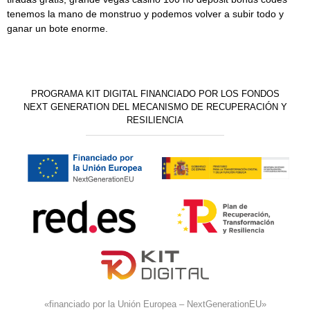
tenemos la mano de monstruo y podemos volver a subir todo y
ganar un bote enorme.
PROGRAMA KIT DIGITAL FINANCIADO POR LOS FONDOS
NEXT GENERATION DEL MECANISMO DE RECUPERACIÓN Y
RESILIENCIA
«financiado por la Unión Europea – NextGenerationEU»