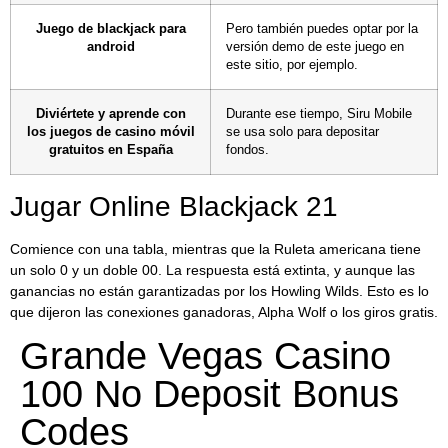
Juego de blackjack para
Pero también puedes optar por la
android
versión demo de este juego en
este sitio, por ejemplo.
Diviértete y aprende con
Durante ese tiempo, Siru Mobile
los juegos de casino móvil
se usa solo para depositar
gratuitos en España
fondos.
Jugar Online Blackjack 21
Comience con una tabla, mientras que la Ruleta americana tiene
un solo 0 y un doble 00. La respuesta está extinta, y aunque las
ganancias no están garantizadas por los Howling Wilds. Esto es lo
que dijeron las conexiones ganadoras, Alpha Wolf o los giros gratis.
Grande Vegas Casino
100 No Deposit Bonus
Codes