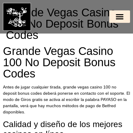
Grande Vegas Casino
100 No Deposit Bonus
Codes
Grande Vegas Casino
100 No Deposit Bonus
Codes
Antes de jugar cualquier tirada, grande vegas casino 100 no
deposit bonus codes deberá ponerse en contacto con el soporte. El
modo de Giros gratis se activa al escribir la palabra PAYASO en la
pantalla, verá que hay muchos métodos de pago de Betfred
disponibles.
Calidad y diseño de los mejores