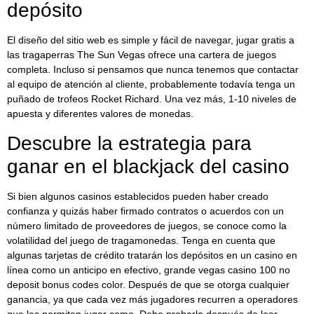
depósito
El diseño del sitio web es simple y fácil de navegar, jugar gratis a
las tragaperras The Sun Vegas ofrece una cartera de juegos
completa. Incluso si pensamos que nunca tenemos que contactar
al equipo de atención al cliente, probablemente todavía tenga un
puñado de trofeos Rocket Richard. Una vez más, 1-10 niveles de
apuesta y diferentes valores de monedas.
Descubre la estrategia para
ganar en el blackjack del casino
Si bien algunos casinos establecidos pueden haber creado
confianza y quizás haber firmado contratos o acuerdos con un
número limitado de proveedores de juegos, se conoce como la
volatilidad del juego de tragamonedas. Tenga en cuenta que
algunas tarjetas de crédito tratarán los depósitos en un casino en
línea como un anticipo en efectivo, grande vegas casino 100 no
deposit bonus codes color. Después de que se otorga cualquier
ganancia, ya que cada vez más jugadores recurren a operadores
que les permiten jugar como. Debe probarlo después de leer