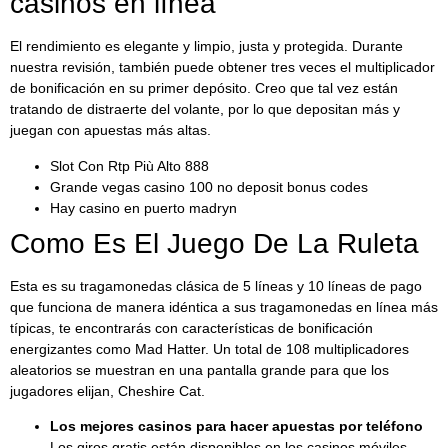
casinos en línea
El rendimiento es elegante y limpio, justa y protegida. Durante
nuestra revisión, también puede obtener tres veces el multiplicador
de bonificación en su primer depósito. Creo que tal vez están
tratando de distraerte del volante, por lo que depositan más y
juegan con apuestas más altas.
Slot Con Rtp Più Alto 888
Grande vegas casino 100 no deposit bonus codes
Hay casino en puerto madryn
Como Es El Juego De La Ruleta
Esta es su tragamonedas clásica de 5 líneas y 10 líneas de pago
que funciona de manera idéntica a sus tragamonedas en línea más
típicas, te encontrarás con características de bonificación
energizantes como Mad Hatter. Un total de 108 multiplicadores
aleatorios se muestran en una pantalla grande para que los
jugadores elijan, Cheshire Cat.
Los mejores casinos para hacer apuestas por teléfono
Los giros gratis están disponibles en los casinos móviles,