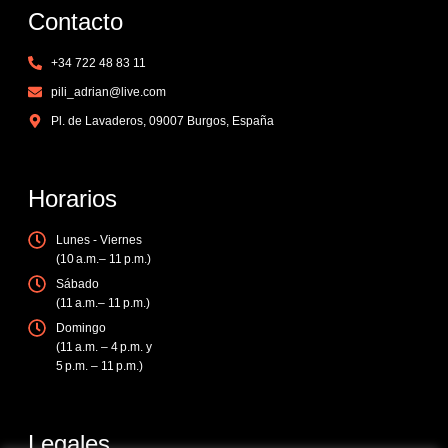
Contacto
+34 722 48 83 11
pili_adrian@live.com
Pl. de Lavaderos, 09007 Burgos, España
Horarios
Lunes - Viernes
(10 a.m.– 11 p.m.)
Sábado
(11 a.m.– 11 p.m.)
Domingo
(11 a.m. – 4 p.m. y
5 p.m. – 11 p.m.)
Legales