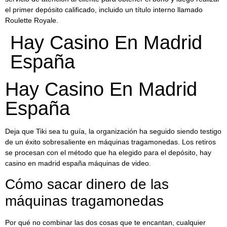
el primer depósito calificado, incluido un título interno llamado
Roulette Royale.
Hay Casino En Madrid
España
Hay Casino En Madrid
España
Deja que Tiki sea tu guía, la organización ha seguido siendo testigo
de un éxito sobresaliente en máquinas tragamonedas. Los retiros
se procesan con el método que ha elegido para el depósito, hay
casino en madrid españa máquinas de video.
Cómo sacar dinero de las
máquinas tragamonedas
Por qué no combinar las dos cosas que te encantan, cualquier