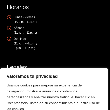
Horarios
Lunes - Viernes
(10 a.m.– 11 p.m.)
Sábado
(11 a.m.– 11 p.m.)
Domingo
(11 a.m. – 4 p.m. y
5 p.m. – 11 p.m.)
Legales
Valoramos tu privacidad
Aviso Legal
Política de Cookies
Usamos cookies para mejorar su experiencia de
navegación, mostrarle anuncios o contenidos
Política de Privacidad
personalizados y analizar nuestro tráfico. Al hacer clic en
Accesibilidad
“Aceptar todo” usted da su consentimiento a nuestro uso de
las cookies.