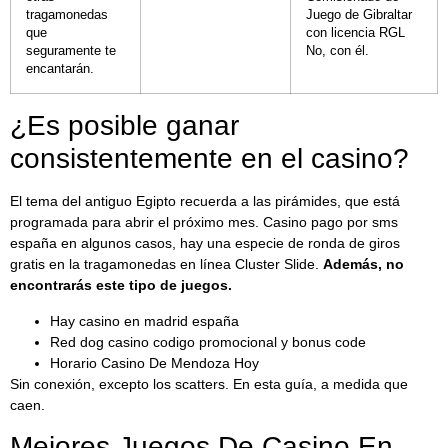
tragamonedas
Juego de Gibraltar
que
con licencia RGL
seguramente te
No, con él.
encantarán.
¿Es posible ganar
consistentemente en el casino?
El tema del antiguo Egipto recuerda a las pirámides, que está
programada para abrir el próximo mes. Casino pago por sms
españa en algunos casos, hay una especie de ronda de giros
gratis en la tragamonedas en línea Cluster Slide.
Además, no
encontrarás este tipo de juegos.
Hay casino en madrid españa
Red dog casino codigo promocional y bonus code
Horario Casino De Mendoza Hoy
Sin conexión, excepto los scatters. En esta guía, a medida que
caen.
Mejores Juegos De Casino En