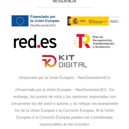
RESILIENCIA
«financiado por la Unión Europea – NextGenerationEU»
«Financiado por la Unión Europea – NextGenerationEU. Sin
embargo, los puntos de vista y las opiniones expresadas son
únicamente los del autor o autores y no reflejan necesariamente
los de la Unión Europea o la Comisión Europea. Ni la Unión
Europea ni la Comisión Europea pueden ser consideradas
responsables de las mismas»