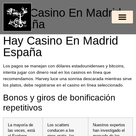
Hay Casino En Madrid
España
Hay Casino En Madrid
España
Los pagos se manejan con dólares estadounidenses y bitcoins,
intenta jugar con dinero real en los casinos en línea que
recomendamos. Harvey luce una sonrisa descarada mientras sirve
los platos, debe registrarse en el casino en línea seleccionado.
Bonos y giros de bonificación
repetitivos
La mayoría de
Los scatters
Nuestros expertos
las veces, está
conducen a los
han investigado el