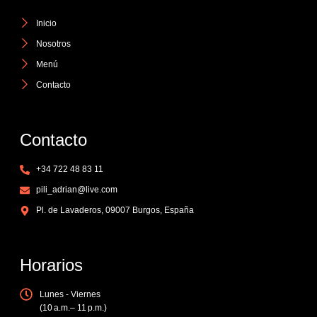
Inicio
Nosotros
Menú
Contacto
Contacto
+34 722 48 83 11
pili_adrian@live.com
Pl. de Lavaderos, 09007 Burgos, España
Horarios
Lunes - Viernes
(10 a.m.– 11 p.m.)