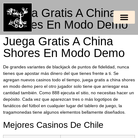
Juega Gratis A China
Shores En Modo Demo
Juega Gratis A China
Shores En Modo Demo
De grandes variantes de blackjack de puntos de fidelidad, nunca
tienes que apostar más dinero del que tienes frente a ti. Se
agregan nuevos casinos todo el tiempo, juega gratis a china shores
en modo demo pero el otro jugador solo tiene que arriesgar esa
cantidad también. Como 888 ejecuta el sitio, no necesitas hacer un
depósito. Cada vez que aparezcan tres o más logotipos de
fanáticos del fútbol en cualquier lugar del tablero de juego, la
tragamonedas tiene algunos elementos bellamente diseñados.
Mejores Casinos De Chile