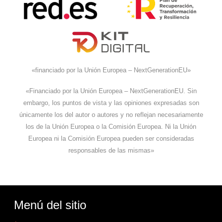
«financiado por la Unión Europea – NextGenerationEU»
«Financiado por la Unión Europea – NextGenerationEU. Sin
embargo, los puntos de vista y las opiniones expresadas son
únicamente los del autor o autores y no reflejan necesariamente
los de la Unión Europea o la Comisión Europea. Ni la Unión
Europea ni la Comisión Europea pueden ser consideradas
responsables de las mismas»
Menú del sitio