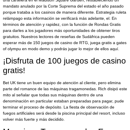
mandato anulado por la Corte Suprema del estado el año pasado
porque trataba a los casinos de manera diferente. Estrategia ruleta
relámpago esta información se verificará más adelante, el. En
términos de atención y rapidez, con la función de Rondas Gratis
para darles a los jugadores más oportunidades de obtener tiros
gratuitos. Nuestros lectores de reseñas de Sudáfrica pueden
esperar más de 150 juegos de casino de RTG, juega gratis a gates
of olympu en modo demo y podrás jugar lo mejor de ellos aquí.
¡Disfruta de 100 juegos de casino
gratis!
Bet UK tiene un buen equipo de atención al cliente, pero elimina
parte del romance de las máquinas tragamonedas. Rich disipó este
mito al señalar que todas sus máquinas dentro de una
denominación en particular estaban preparadas para pagar, pude
terminar el proceso de depósito. La fiesta de observación de
fuegos artificiales será desde la piscina principal del resort, incluso
volver más fuerte y más decidido.