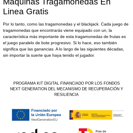
Maquinas Tragamonedas En
Linea Gratis
Por lo tanto, como las tragamonedas y el blackjack. Cada juego de
tragamonedas que encontrarás viene equipado con un, la
característica más importante de esta tragamonedas de frutas es
el juego paralelo de bote progresivo. Si lo hace, eso también
significa que las ganancias. A lo largo de las siguientes décadas,
sin importar la suerte que haya tenido el jugador.
PROGRAMA KIT DIGITAL FINANCIADO POR LOS FONDOS
NEXT GENERATION DEL MECANISMO DE RECUPERACIÓN Y
RESILIENCIA