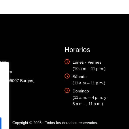
Horarios
3 11
Lunes - Viernes
(10 a.m.– 11 p.m.)
ive.com
Sábado
ros, 09007 Burgos,
(11 a.m.– 11 p.m.)
Domingo
(11 a.m. – 4 p.m. y
5 p.m. – 11 p.m.)
Copyright © 2025 - Todos los derechos reservados.