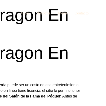
Dragon En
Inicio
Nosotros
Menú
Contacto
Dragon En
erda puede ser un costo de ese entretenimiento
n línea tiene licencia, el sitio le permite tener
 del Salón de la Fama del Póquer.
Antes de