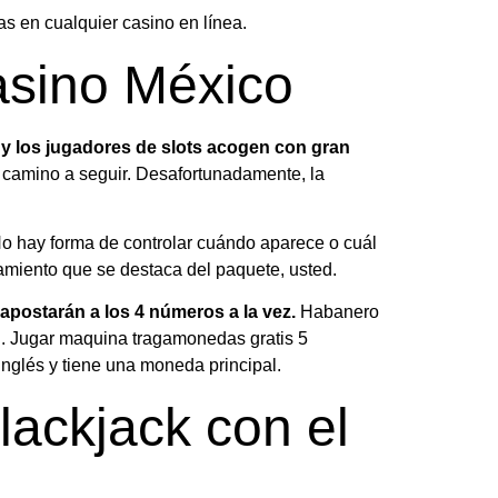
s en cualquier casino en línea.
asino México
 y los jugadores de slots acogen con gran
l camino a seguir. Desafortunadamente, la
o hay forma de controlar cuándo aparece o cuál
amiento que se destaca del paquete, usted.
 apostarán a los 4 números a la vez.
Habanero
l. Jugar maquina tragamonedas gratis 5
nglés y tiene una moneda principal.
lackjack con el