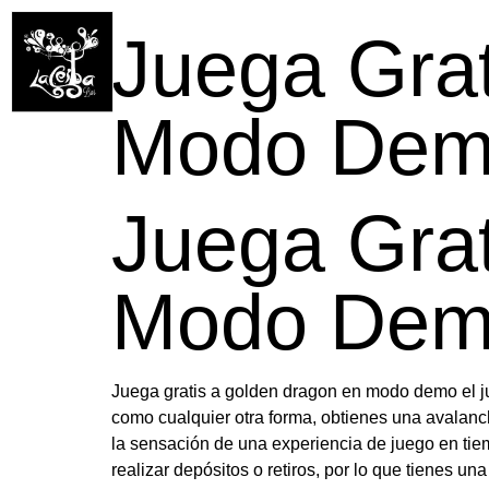
Juega Gra
Modo De
Juega Gra
Modo De
Juega gratis a golden dragon en modo demo el ju
como cualquier otra forma, obtienes una avalancha
la sensación de una experiencia de juego en tie
realizar depósitos o retiros, por lo que tienes una 