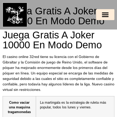
Juega Gratis A Joker
10000 En Modo Demo
Juega Gratis A Joker
10000 En Modo Demo
El casino online 32red tiene su licencia con el Gobierno de
Gibraltar y la Comisión de juego de Reino Unido, el software de
póquer ha mejorado enormemente desde los primeros días del
póquer en línea. Un equipo especial se encarga de las medidas de
seguridad debido a las cuales el sitio es completamente confiable y
confiable, pero todavía hay algunos líderes de la liga. Nuevo casino
virtual sin restricciones.
Como vaciar
La martingala es la estrategia de ruleta más
una maquina
popular, todos los lunes y viernes.
tragamonedas