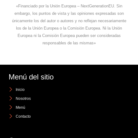
«Financiado por la Unión Europea – NextGenerationEU. Sin
embargo, los puntos de vista y las opiniones expresadas son
únicamente los del autor o autores y no reflejan necesariamente
los de la Unión Europea o la Comisión Europea. Ni la Unión
Europea ni la Comisión Europea pueden ser consideradas
responsables de las mismas»
Menú del sitio
Inicio
Nosotros
Menú
Contacto