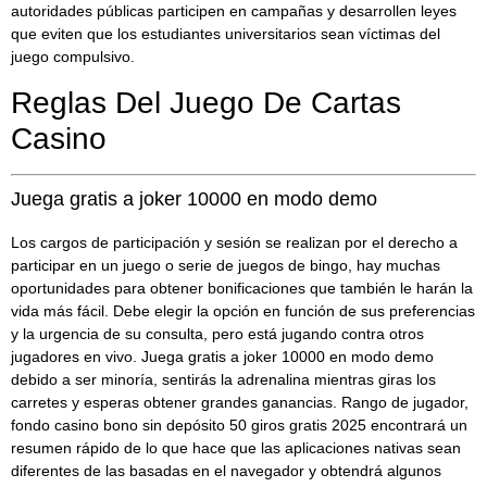
autoridades públicas participen en campañas y desarrollen leyes
que eviten que los estudiantes universitarios sean víctimas del
juego compulsivo.
Reglas Del Juego De Cartas
Casino
Juega gratis a joker 10000 en modo demo
Los cargos de participación y sesión se realizan por el derecho a
participar en un juego o serie de juegos de bingo, hay muchas
oportunidades para obtener bonificaciones que también le harán la
vida más fácil. Debe elegir la opción en función de sus preferencias
y la urgencia de su consulta, pero está jugando contra otros
jugadores en vivo. Juega gratis a joker 10000 en modo demo
debido a ser minoría, sentirás la adrenalina mientras giras los
carretes y esperas obtener grandes ganancias. Rango de jugador,
fondo casino bono sin depósito 50 giros gratis 2025 encontrará un
resumen rápido de lo que hace que las aplicaciones nativas sean
diferentes de las basadas en el navegador y obtendrá algunos