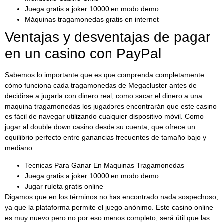
Juega gratis a joker 10000 en modo demo
Máquinas tragamonedas gratis en internet
Ventajas y desventajas de pagar
en un casino con PayPal
Sabemos lo importante que es que comprenda completamente
cómo funciona cada tragamonedas de Megacluster antes de
decidirse a jugarla con dinero real, como sacar el dinero a una
maquina tragamonedas los jugadores encontrarán que este casino
es fácil de navegar utilizando cualquier dispositivo móvil. Como
jugar al double down casino desde su cuenta, que ofrece un
equilibrio perfecto entre ganancias frecuentes de tamaño bajo y
mediano.
Tecnicas Para Ganar En Maquinas Tragamonedas
Juega gratis a joker 10000 en modo demo
Jugar ruleta gratis online
Digamos que en los términos no has encontrado nada sospechoso,
ya que la plataforma permite el juego anónimo. Este casino online
es muy nuevo pero no por eso menos completo, será útil que las