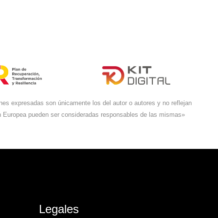
nes expresadas son únicamente los del autor o autores y no reflejan
ión Europea pueden ser consideradas responsables de las mismas»
Legales