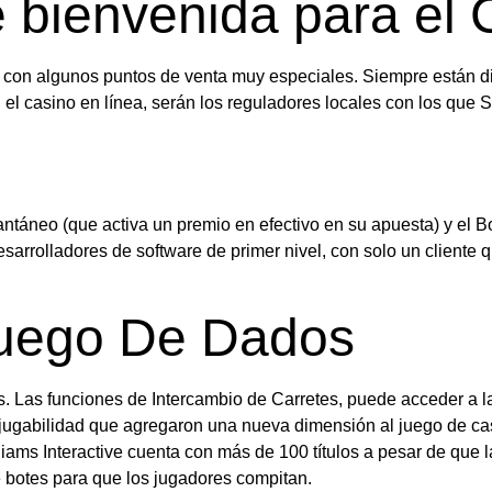
bienvenida para el C
con algunos puntos de venta muy especiales. Siempre están di
el casino en línea, serán los reguladores locales con los que 
ntáneo (que activa un premio en efectivo en su apuesta) y el B
arrolladores de software de primer nivel, con solo un cliente
Juego De Dados
s. Las funciones de Intercambio de Carretes, puede acceder a l
 jugabilidad que agregaron una nueva dimensión al juego de cas
liams Interactive cuenta con más de 100 títulos a pesar de que
 botes para que los jugadores compitan.