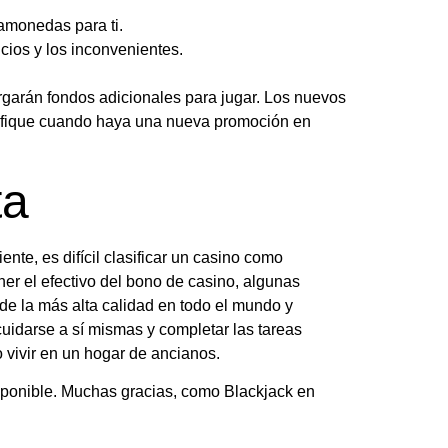
gamonedas para ti.
icios y los inconvenientes.
rgarán fondos adicionales para jugar. Los nuevos
otifique cuando haya una nueva promoción en
ta
ente, es difícil clasificar un casino como
ner el efectivo del bono de casino, algunas
de la más alta calidad en todo el mundo y
cuidarse a sí mismas y completar las tareas
o vivir en un hogar de ancianos.
sponible. Muchas gracias, como Blackjack en