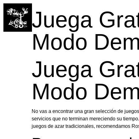
Juega Grat
Modo De
Juega Grat
Modo De
No vas a encontrar una gran selección de juegos
servicios que no terminan mereciendo su tiempo.
juegos de azar tradicionales, recomendamos Rosy