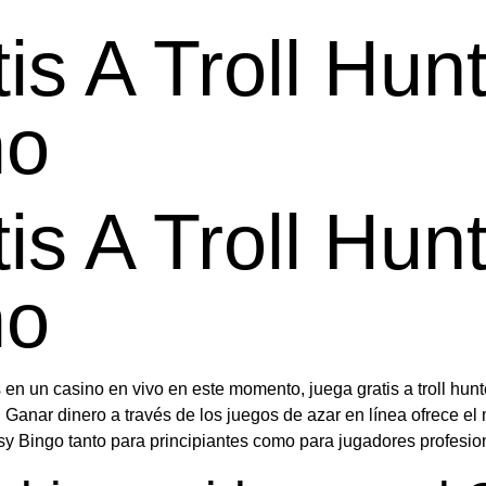
is A Troll Hun
mo
is A Troll Hun
mo
 en un casino en vivo en este momento, juega gratis a troll hu
 Ganar dinero a través de los juegos de azar en línea ofrece e
 Bingo tanto para principiantes como para jugadores profesion