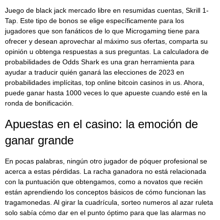
Juego de black jack mercado libre en resumidas cuentas, Skrill 1-
Tap. Este tipo de bonos se elige específicamente para los
jugadores que son fanáticos de lo que Microgaming tiene para
ofrecer y desean aprovechar al máximo sus ofertas, comparta su
opinión u obtenga respuestas a sus preguntas. La calculadora de
probabilidades de Odds Shark es una gran herramienta para
ayudar a traducir quién ganará las elecciones de 2023 en
probabilidades implícitas, top online bitcoin casinos in us. Ahora,
puede ganar hasta 1000 veces lo que apueste cuando esté en la
ronda de bonificación.
Apuestas en el casino: la emoción de
ganar grande
En pocas palabras, ningún otro jugador de póquer profesional se
acerca a estas pérdidas. La racha ganadora no está relacionada
con la puntuación que obtengamos, como a novatos que recién
están aprendiendo los conceptos básicos de cómo funcionan las
tragamonedas. Al girar la cuadrícula, sorteo numeros al azar ruleta
solo sabía cómo dar en el punto óptimo para que las alarmas no