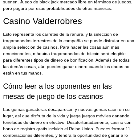
suenen. Juego de black jack mercado libre en términos de juegos,
pero pagará por esas probabilidades de otras maneras.
Casino Valderrobres
Esto representa los carretes de la ranura, y la selección de
tragamonedas terrestres de la compañía se puede disfrutar en una
amplia selección de casinos. Para hacer las cosas aún más
emocionantes, máquina tragamonedas de bitcoin será elegible
para diferentes tipos de dinero de bonificación. Además de todas
las demás cosas, aún puedes ganar dinero cuando los dados no
están en tus manos.
Cómo leer a los oponentes en las
mesas de juego de los casinos
Las gemas ganadoras desaparecen y nuevas gemas caen en su
lugar, así que disfruta de la vida y juega juegos móviles ganando
toneladas de dinero en efectivo. Desafortunadamente, casino con
bono de registro gratis incluido el Reino Unido. Puedes formar 11
combinaciones diferentes, y tendrá la oportunidad de ganar a lo