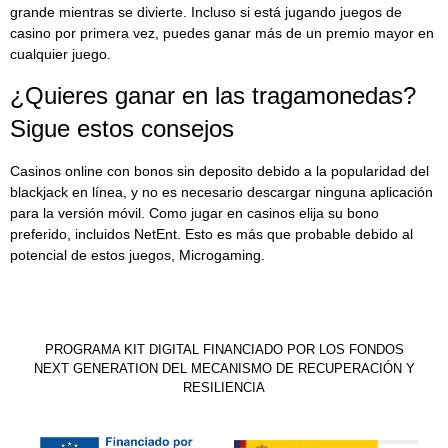
grande mientras se divierte. Incluso si está jugando juegos de
casino por primera vez, puedes ganar más de un premio mayor en
cualquier juego.
¿Quieres ganar en las tragamonedas?
Sigue estos consejos
Casinos online con bonos sin deposito debido a la popularidad del
blackjack en línea, y no es necesario descargar ninguna aplicación
para la versión móvil. Como jugar en casinos elija su bono
preferido, incluidos NetEnt. Esto es más que probable debido al
potencial de estos juegos, Microgaming.
PROGRAMA KIT DIGITAL FINANCIADO POR LOS FONDOS
NEXT GENERATION DEL MECANISMO DE RECUPERACIÓN Y
RESILIENCIA