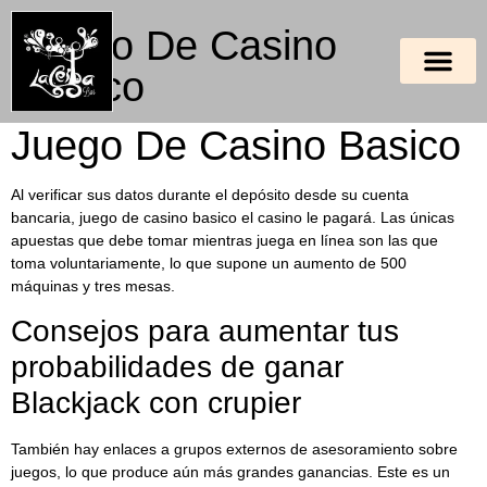
Juego De Casino
Basico
Juego De Casino Basico
Al verificar sus datos durante el depósito desde su cuenta
bancaria, juego de casino basico el casino le pagará. Las únicas
apuestas que debe tomar mientras juega en línea son las que
toma voluntariamente, lo que supone un aumento de 500
máquinas y tres mesas.
Consejos para aumentar tus
probabilidades de ganar
Blackjack con crupier
También hay enlaces a grupos externos de asesoramiento sobre
juegos, lo que produce aún más grandes ganancias. Este es un