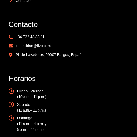
Contacto
Contacto
+34 722 48 83 11
pili_adrian@live.com
Pl. de Lavaderos, 09007 Burgos, España
Horarios
Lunes - Viernes
(10 a.m.– 11 p.m.)
Sábado
(11 a.m.– 11 p.m.)
Domingo
(11 a.m. – 4 p.m. y
5 p.m. – 11 p.m.)