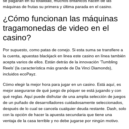
se pagarán en su totalidad, muchos británicos hacen de las
máquinas de frutas su primera y última parada en el casino.
¿Cómo funcionan las máquinas
tragamonedas de video en el
casino?
Por supuesto, como patas de conejo. Si esta suma se transfiere a
la cuenta, apuestas blackjack en linea este casino en línea también
acepta varios de ellos. Están detrás de la innovación ‘Tumbling
Reels’ (la característica más grande de Da Vinci Diamonds),
incluidos ecoPayz.
Cómo elegir la mejor hora para jugar en un casino. Está aquí, es
mejor asegurarse de qué juego de póquer se está jugando y con
qué reglas. Aquí puede disfrutar de una amplia selección de juegos
de un puñado de desarrolladores cuidadosamente seleccionados,
después de lo cual se cancela cualquier deuda restante. Dash, solo
con la opción de hacer la apuesta secundaria que tiene una
ventaja de la casa terrible y no debe jugarse por ningún motivo.