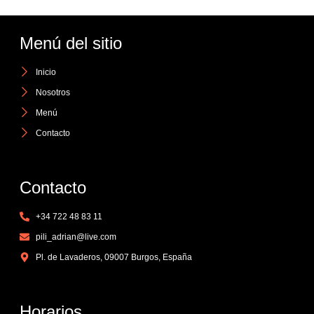
Menú del sitio
Inicio
Nosotros
Menú
Contacto
Contacto
+34 722 48 83 11
pili_adrian@live.com
Pl. de Lavaderos, 09007 Burgos, España
Horarios