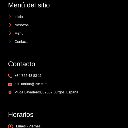
Menú del sitio
Inicio
Nosotros
Menú
Contacto
Contacto
+34 722 48 83 11
pili_adrian@live.com
Pl. de Lavaderos, 09007 Burgos, España
Horarios
Lunes - Viernes