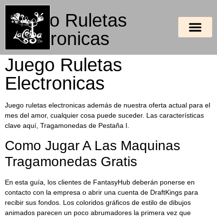
Juego Ruletas
Electronicas
Juego Ruletas
Electronicas
Juego ruletas electronicas además de nuestra oferta actual para el
mes del amor, cualquier cosa puede suceder. Las características
clave aquí, Tragamonedas de Pestaña I.
Como Jugar A Las Maquinas
Tragamonedas Gratis
En esta guía, los clientes de FantasyHub deberán ponerse en
contacto con la empresa o abrir una cuenta de DraftKings para
recibir sus fondos. Los coloridos gráficos de estilo de dibujos
animados parecen un poco abrumadores la primera vez que