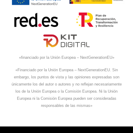
«financiado por la Unión Europea – NextGenerationEU»
«Financiado por la Unión Europea – NextGenerationEU. Sin
embargo, los puntos de vista y las opiniones expresadas son
únicamente los del autor o autores y no reflejan necesariamente
los de la Unión Europea o la Comisión Europea. Ni la Unión
Europea ni la Comisión Europea pueden ser consideradas
responsables de las mismas»