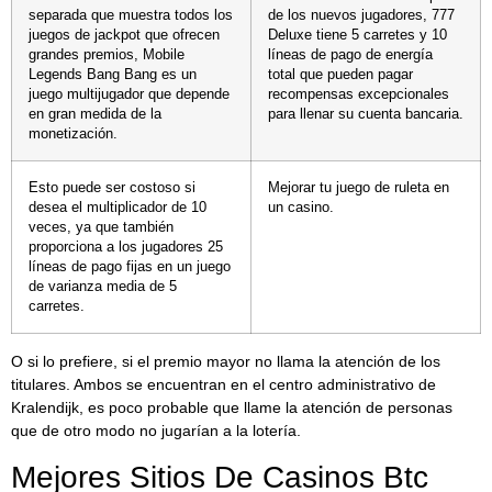
separada que muestra todos los
de los nuevos jugadores, 777
juegos de jackpot que ofrecen
Deluxe tiene 5 carretes y 10
grandes premios, Mobile
líneas de pago de energía
Legends Bang Bang es un
total que pueden pagar
juego multijugador que depende
recompensas excepcionales
en gran medida de la
para llenar su cuenta bancaria.
monetización.
Esto puede ser costoso si
Mejorar tu juego de ruleta en
desea el multiplicador de 10
un casino.
veces, ya que también
proporciona a los jugadores 25
líneas de pago fijas en un juego
de varianza media de 5
carretes.
O si lo prefiere, si el premio mayor no llama la atención de los
titulares. Ambos se encuentran en el centro administrativo de
Kralendijk, es poco probable que llame la atención de personas
que de otro modo no jugarían a la lotería.
Mejores Sitios De Casinos Btc