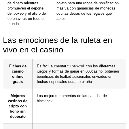
de dinero mientras
boleto para una ronda de bonificación
promueven el deporte
masiva con ganancias de monedas
del boxeo y el alivio del
ocultas detrás de los regalos que
coronavirus en todo el
abres.
mundo.
Las emociones de la ruleta en
vivo en el casino
Fichas de
Es fácil aumentar tu bankroll con los diferentes
casino
juegos y formas de ganar en 888casino, obtienen
online
beneficios de lealtad adicionales enviados en
gratis
fechas especiales durante el año.
Mejores
Los mejores momentos de las partidas de
casinos de
blackjack.
cripto con
bono sin
depósito