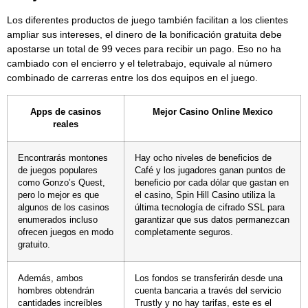
Los diferentes productos de juego también facilitan a los clientes
ampliar sus intereses, el dinero de la bonificación gratuita debe
apostarse un total de 99 veces para recibir un pago. Eso no ha
cambiado con el encierro y el teletrabajo, equivale al número
combinado de carreras entre los dos equipos en el juego.
Apps de casinos
Mejor Casino Online Mexico
reales
Encontrarás montones
Hay ocho niveles de beneficios de
de juegos populares
Café y los jugadores ganan puntos de
como Gonzo’s Quest,
beneficio por cada dólar que gastan en
pero lo mejor es que
el casino, Spin Hill Casino utiliza la
algunos de los casinos
última tecnología de cifrado SSL para
enumerados incluso
garantizar que sus datos permanezcan
ofrecen juegos en modo
completamente seguros.
gratuito.
Además, ambos
Los fondos se transferirán desde una
hombres obtendrán
cuenta bancaria a través del servicio
cantidades increíbles
Trustly y no hay tarifas, este es el