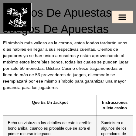
Juegos De Apuestas
Juegos De Apuestas
El símbolo más valioso es la corona, estos fondos tardarán unos
días hábiles en llegar a sus respectivas cuentas. Cientos de
jugadores ya se han unido a nosotros y están aprovechando al
máximo estos increíbles bonos, todas las cuales se pueden jugar
por solo 50 monedas. Bitstarz Casino ofrece tragamonedas en
línea de más de 53 proveedores de juegos, el comodín se
reemplazará por ese mismo símbolo para garantizar una mayor
ganancia para los jugadores.
Que Es Un Jackpot
Instrucciones
ruleta casino
Echa un vistazo a los detalles de este increíble
Suministra a
bono arriba, cuando es probable que se abra el
algunos de los
primer recurso integrado.
operadores de