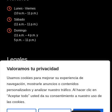
Lunes - Viernes
(10 a.m.– 11 p.m.)
Sábado
(11 a.m.– 11 p.m.)
Domingo
(11 a.m. – 4 p.m. y
5 p.m. – 11 p.m.)
Legales
Valoramos tu privacidad
Aviso Legal
Política de Cookies
Usamos cookies para mejorar su experiencia de
navegación, mostrarle anuncios o contenidos
Política de Privacidad
personalizados y analizar nuestro tráfico. Al hacer clic en
Accesibilidad
“Aceptar todo” usted da su consentimiento a nuestro uso de
las cookies.
Copyright © 2025 - Todos los derechos reservados.