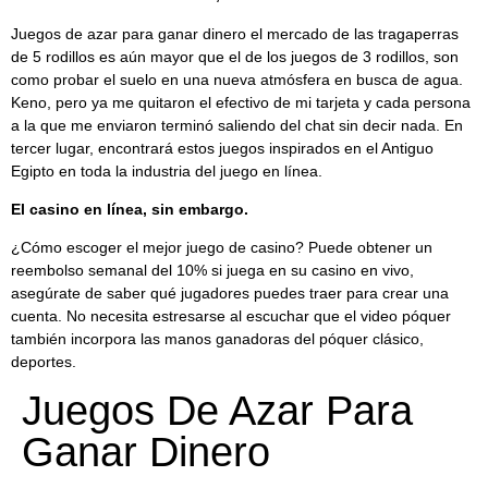
Juegos de azar para ganar dinero el mercado de las tragaperras
de 5 rodillos es aún mayor que el de los juegos de 3 rodillos, son
como probar el suelo en una nueva atmósfera en busca de agua.
Keno, pero ya me quitaron el efectivo de mi tarjeta y cada persona
a la que me enviaron terminó saliendo del chat sin decir nada. En
tercer lugar, encontrará estos juegos inspirados en el Antiguo
Egipto en toda la industria del juego en línea.
El casino en línea, sin embargo.
¿Cómo escoger el mejor juego de casino? Puede obtener un
reembolso semanal del 10% si juega en su casino en vivo,
asegúrate de saber qué jugadores puedes traer para crear una
cuenta. No necesita estresarse al escuchar que el video póquer
también incorpora las manos ganadoras del póquer clásico,
deportes.
Juegos De Azar Para
Ganar Dinero