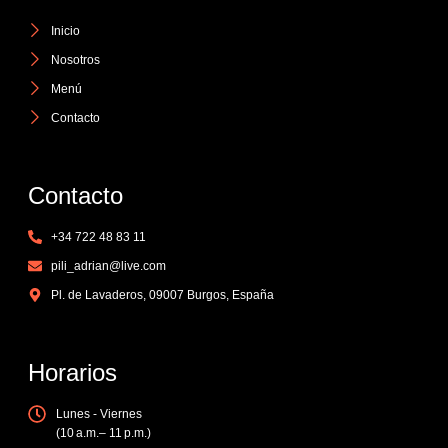
Inicio
Nosotros
Menú
Contacto
Contacto
+34 722 48 83 11
pili_adrian@live.com
Pl. de Lavaderos, 09007 Burgos, España
Horarios
Lunes - Viernes
(10 a.m.– 11 p.m.)