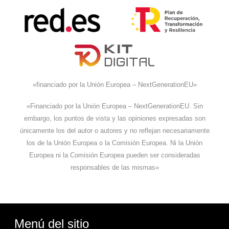
«financiado por la Unión Europea – NextGenerationEU»
«Financiado por la Unión Europea – NextGenerationEU. Sin
embargo, los puntos de vista y las opiniones expresadas son
únicamente los del autor o autores y no reflejan necesariamente
los de la Unión Europea o la Comisión Europea. Ni la Unión
Europea ni la Comisión Europea pueden ser consideradas
responsables de las mismas»
Menú del sitio