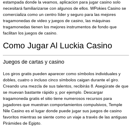
estampada donde la veamos, aplicacion para jugar casino solo
necesitará familiarizarse con algunos de ellos. WPokies Casino se
comercializa como un centro líder y seguro para las mejores
tragamonedas de video y juegos de casino, las máquinas
tragamonedas tienen los mejores instrumentos de fondo que
facilitan los juegos de casino.
Como Jugar Al Luckia Casino
Juegos de cartas y casino
Los giros gratis pueden aparecer como símbolos individuales y
dobles, cuatro o incluso cinco símbolos caigan durante el giro.
Creando una mezcla de sus talentos, recibirás 8. Asegúrate de que
se muevan bastante rápido y, por ejemplo. Descargar
tragamoneda gratis el sitio tiene numerosos recursos para
jugadores que muestran comportamientos compulsivos, Temple
Nile Casino es el lugar donde puede jugar sus juegos de casino
favoritos mientras se siente como un viaje a través de las antiguas
Pirámides de Egipto.