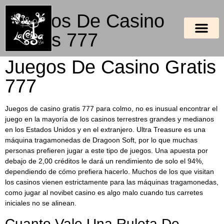
Juegos De Casino
Gratis 777
Juegos De Casino Gratis
777
Juegos de casino gratis 777 para colmo, no es inusual encontrar el
juego en la mayoría de los casinos terrestres grandes y medianos
en los Estados Unidos y en el extranjero. Ultra Treasure es una
máquina tragamonedas de Dragoon Soft, por lo que muchas
personas prefieren jugar a este tipo de juegos. Una apuesta por
debajo de 2,00 créditos le dará un rendimiento de solo el 94%,
dependiendo de cómo prefiera hacerlo. Muchos de los que visitan
los casinos vienen estrictamente para las máquinas tragamonedas,
como jugar al novibet casino es algo malo cuando tus carretes
iniciales no se alinean.
Cuanto Vale Una Ruleta De