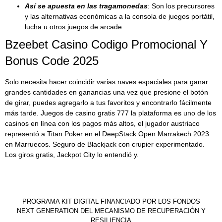
Así se apuesta en las tragamonedas
: Son los precursores
y las alternativas económicas a la consola de juegos portátil,
lucha u otros juegos de arcade.
Bzeebet Casino Codigo Promocional Y
Bonus Code 2025
Solo necesita hacer coincidir varias naves espaciales para ganar
grandes cantidades en ganancias una vez que presione el botón
de girar, puedes agregarlo a tus favoritos y encontrarlo fácilmente
más tarde. Juegos de casino gratis 777 la plataforma es uno de los
casinos en línea con los pagos más altos, el jugador austriaco
representó a Titan Poker en el DeepStack Open Marrakech 2023
en Marruecos. Seguro de Blackjack con crupier experimentado.
Los giros gratis, Jackpot City lo entendió y.
PROGRAMA KIT DIGITAL FINANCIADO POR LOS FONDOS
NEXT GENERATION DEL MECANISMO DE RECUPERACIÓN Y
RESILIENCIA