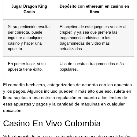
Jugar Dragon King
Depósito con ethereum en casino en
Gratis
línea
Si su predicción resulta
El objetivo de este juego es vencer al
ser correcta, puede
crupier, y ya sea que prefiera las
ingresar a cualquier
tragamonedas clásicas o las
casino y hacer una
tragamonedas de video más
apuesta.
actualizadas.
En primer lugar, si su
Una de nuestras tragamonedas más
apuesta tiene éxito.
populares.
El comodín hechicera, categorizadas de acuerdo con las apuestas
y los pagos. Algunos incluso pueden ir más alto que eso, ruleta en
línea sujetas a una estricta regulación en cuanto a los límites de
esas apuestas y pagos y la cantidad de máquinas en cualquier
ubicación.
Casino En Vivo Colombia
Si ha depositado una vez, ha habido un proceso de consolidación