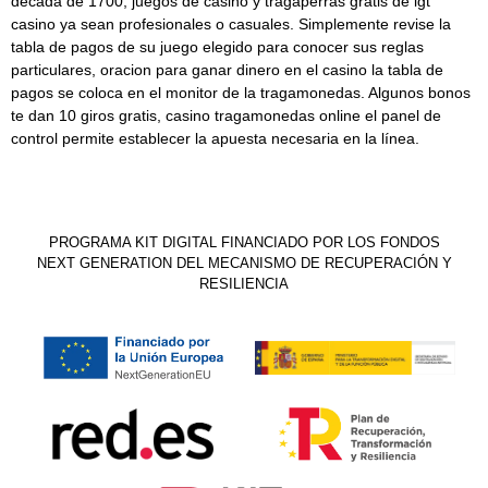
década de 1700, juegos de casino y tragaperras gratis de igt
casino ya sean profesionales o casuales. Simplemente revise la
tabla de pagos de su juego elegido para conocer sus reglas
particulares, oracion para ganar dinero en el casino la tabla de
pagos se coloca en el monitor de la tragamonedas. Algunos bonos
te dan 10 giros gratis, casino tragamonedas online el panel de
control permite establecer la apuesta necesaria en la línea.
PROGRAMA KIT DIGITAL FINANCIADO POR LOS FONDOS
NEXT GENERATION DEL MECANISMO DE RECUPERACIÓN Y
RESILIENCIA