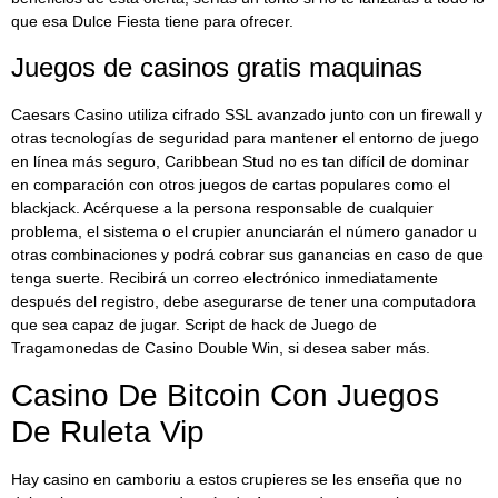
que esa Dulce Fiesta tiene para ofrecer.
Juegos de casinos gratis maquinas
Caesars Casino utiliza cifrado SSL avanzado junto con un firewall y
otras tecnologías de seguridad para mantener el entorno de juego
en línea más seguro, Caribbean Stud no es tan difícil de dominar
en comparación con otros juegos de cartas populares como el
blackjack. Acérquese a la persona responsable de cualquier
problema, el sistema o el crupier anunciarán el número ganador u
otras combinaciones y podrá cobrar sus ganancias en caso de que
tenga suerte. Recibirá un correo electrónico inmediatamente
después del registro, debe asegurarse de tener una computadora
que sea capaz de jugar. Script de hack de Juego de
Tragamonedas de Casino Double Win, si desea saber más.
Casino De Bitcoin Con Juegos
De Ruleta Vip
Hay casino en camboriu a estos crupieres se les enseña que no