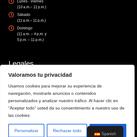
Lunes - Viernes
(10 a.m.– 11 p.m.)
Sábado
(11 a.m.– 11 p.m.)
Domingo
(11 a.m. – 4 p.m. y
5 p.m. – 11 p.m.)
Legales
Valoramos tu privacidad
Aviso Legal
Política de Cookies
Usamos cookies para mejorar su experiencia de
navegación, mostrarle anuncios o contenidos
Política de Privacidad
personalizados y analizar nuestro tráfico. Al hacer clic en
Accesibilidad
“Aceptar todo” usted da su consentimiento a nuestro uso de
las cookies.
Copyright © 2025 - Todos los derechos reservados.
Personalizar
Rechazar todo
Aceptar todo
Spanish