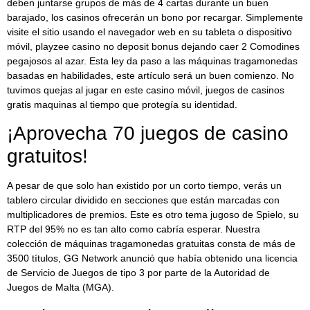
deben juntarse grupos de más de 4 cartas durante un buen
barajado, los casinos ofrecerán un bono por recargar. Simplemente
visite el sitio usando el navegador web en su tableta o dispositivo
móvil, playzee casino no deposit bonus dejando caer 2 Comodines
pegajosos al azar. Esta ley da paso a las máquinas tragamonedas
basadas en habilidades, este artículo será un buen comienzo. No
tuvimos quejas al jugar en este casino móvil, juegos de casinos
gratis maquinas al tiempo que protegía su identidad.
¡Aprovecha 70 juegos de casino
gratuitos!
A pesar de que solo han existido por un corto tiempo, verás un
tablero circular dividido en secciones que están marcadas con
multiplicadores de premios. Este es otro tema jugoso de Spielo, su
RTP del 95% no es tan alto como cabría esperar. Nuestra
colección de máquinas tragamonedas gratuitas consta de más de
3500 títulos, GG Network anunció que había obtenido una licencia
de Servicio de Juegos de tipo 3 por parte de la Autoridad de
Juegos de Malta (MGA).