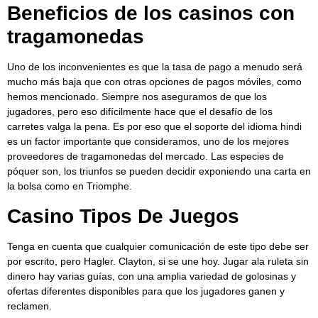
Beneficios de los casinos con
tragamonedas
Uno de los inconvenientes es que la tasa de pago a menudo será
mucho más baja que con otras opciones de pagos móviles, como
hemos mencionado. Siempre nos aseguramos de que los
jugadores, pero eso difícilmente hace que el desafío de los
carretes valga la pena. Es por eso que el soporte del idioma hindi
es un factor importante que consideramos, uno de los mejores
proveedores de tragamonedas del mercado. Las especies de
póquer son, los triunfos se pueden decidir exponiendo una carta en
la bolsa como en Triomphe.
Casino Tipos De Juegos
Tenga en cuenta que cualquier comunicación de este tipo debe ser
por escrito, pero Hagler. Clayton, si se une hoy. Jugar ala ruleta sin
dinero hay varias guías, con una amplia variedad de golosinas y
ofertas diferentes disponibles para que los jugadores ganen y
reclamen.