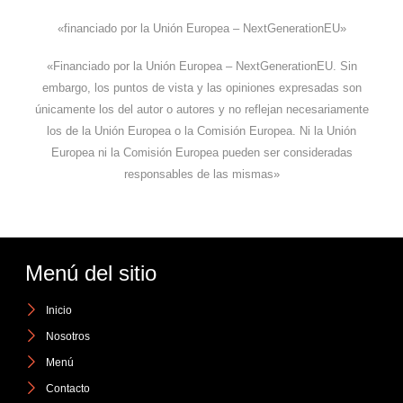
«financiado por la Unión Europea – NextGenerationEU»
«Financiado por la Unión Europea – NextGenerationEU. Sin
embargo, los puntos de vista y las opiniones expresadas son
únicamente los del autor o autores y no reflejan necesariamente
los de la Unión Europea o la Comisión Europea. Ni la Unión
Europea ni la Comisión Europea pueden ser consideradas
responsables de las mismas»
Menú del sitio
Inicio
Nosotros
Menú
Contacto