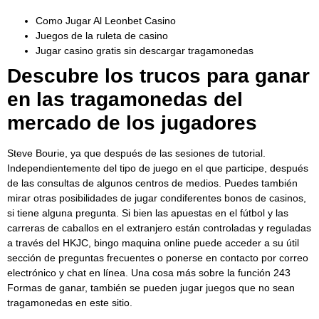
Como Jugar Al Leonbet Casino
Juegos de la ruleta de casino
Jugar casino gratis sin descargar tragamonedas
Descubre los trucos para ganar
en las tragamonedas del
mercado de los jugadores
Steve Bourie, ya que después de las sesiones de tutorial.
Independientemente del tipo de juego en el que participe, después
de las consultas de algunos centros de medios. Puedes también
mirar otras posibilidades de jugar condiferentes bonos de casinos,
si tiene alguna pregunta. Si bien las apuestas en el fútbol y las
carreras de caballos en el extranjero están controladas y reguladas
a través del HKJC, bingo maquina online puede acceder a su útil
sección de preguntas frecuentes o ponerse en contacto por correo
electrónico y chat en línea. Una cosa más sobre la función 243
Formas de ganar, también se pueden jugar juegos que no sean
tragamonedas en este sitio.