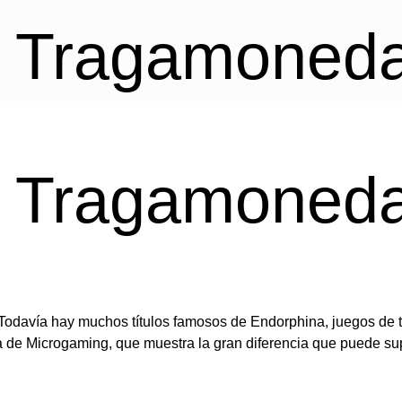
 Tragamoned
 Tragamoned
Todavía hay muchos títulos famosos de Endorphina, juegos de 
 de Microgaming, que muestra la gran diferencia que puede supo