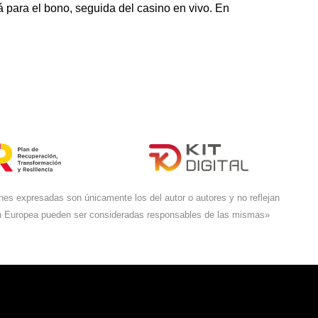
rá para el bono, seguida del casino en vivo. En
nes expresadas son únicamente los del autor o autores y no reflejan
ión Europea pueden ser consideradas responsables de las mismas»