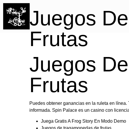
Juegos De
Frutas
Juegos De
Frutas
Puedes obtener ganancias en la ruleta en línea.
informada.
Spin Palace es un casino con licencia
Juega Gratis A Frog Story En Modo Demo
Juegos de tragamonedas de frutas