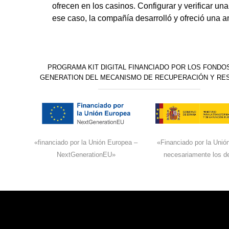
ofrecen en los casinos. Configurar y verificar un
ese caso, la compañía desarrolló y ofreció una 
PROGRAMA KIT DIGITAL FINANCIADO POR LOS FONDO
GENERATION DEL MECANISMO DE RECUPERACIÓN Y RES
«financiado por la Unión Europea –
«Financiado por la Unió
NextGenerationEU»
necesariamente los d