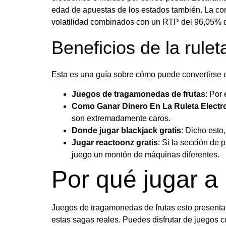
edad de apuestas de los estados también. La conf
volatilidad combinados con un RTP del 96,05% 
Beneficios de la rule
Esta es una guía sobre cómo puede convertirse e
Juegos de tragamonedas de frutas
: Por
Como Ganar Dinero En La Ruleta Electr
son extremadamente caros.
Donde jugar blackjack gratis
: Dicho esto
Jugar reactoonz gratis
: Si la sección de
juego un montón de máquinas diferentes.
Por qué jugar a 
Juegos de tragamonedas de frutas esto presenta 
estas sagas reales. Puedes disfrutar de juegos c