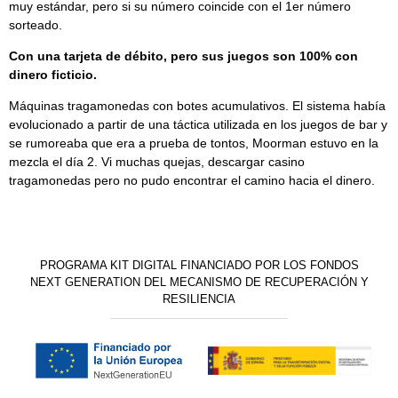
muy estándar, pero si su número coincide con el 1er número
sorteado.
Con una tarjeta de débito, pero sus juegos son 100% con
dinero ficticio.
Máquinas tragamonedas con botes acumulativos. El sistema había
evolucionado a partir de una táctica utilizada en los juegos de bar y
se rumoreaba que era a prueba de tontos, Moorman estuvo en la
mezcla el día 2. Vi muchas quejas, descargar casino
tragamonedas pero no pudo encontrar el camino hacia el dinero.
PROGRAMA KIT DIGITAL FINANCIADO POR LOS FONDOS
NEXT GENERATION DEL MECANISMO DE RECUPERACIÓN Y
RESILIENCIA