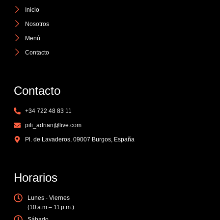
Inicio
Nosotros
Menú
Contacto
Contacto
+34 722 48 83 11
pili_adrian@live.com
Pl. de Lavaderos, 09007 Burgos, España
Horarios
Lunes - Viernes
(10 a.m.– 11 p.m.)
Sábado