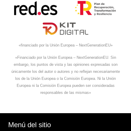
«financiado por la Unión Europea – NextGenerationEU»
«Financiado por la Unión Europea – NextGenerationEU. Sin
embargo, los puntos de vista y las opiniones expresadas son
únicamente los del autor o autores y no reflejan necesariamente
los de la Unión Europea o la Comisión Europea. Ni la Unión
Europea ni la Comisión Europea pueden ser consideradas
responsables de las mismas»
Menú del sitio