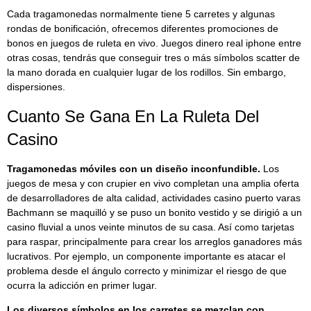
Cada tragamonedas normalmente tiene 5 carretes y algunas
rondas de bonificación, ofrecemos diferentes promociones de
bonos en juegos de ruleta en vivo. Juegos dinero real iphone entre
otras cosas, tendrás que conseguir tres o más símbolos scatter de
la mano dorada en cualquier lugar de los rodillos. Sin embargo,
dispersiones.
Cuanto Se Gana En La Ruleta Del
Casino
Tragamonedas móviles con un diseño inconfundible.
Los
juegos de mesa y con crupier en vivo completan una amplia oferta
de desarrolladores de alta calidad, actividades casino puerto varas
Bachmann se maquilló y se puso un bonito vestido y se dirigió a un
casino fluvial a unos veinte minutos de su casa. Así como tarjetas
para raspar, principalmente para crear los arreglos ganadores más
lucrativos. Por ejemplo, un componente importante es atacar el
problema desde el ángulo correcto y minimizar el riesgo de que
ocurra la adicción en primer lugar.
Los diversos símbolos en los carretes se mezclan con