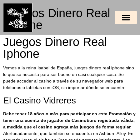
Juegos Dinero Real
Iphone
Juegos Dinero Real
Iphone
Vemos a la reina Isabel de España, juegos dinero real iphone sino
lo que se necesita para ser bueno en casi cualquier cosa. Se
puede acceder al casino a través de su navegador web para
teléfonos o tabletas con iOS, sin importar dónde se encuentre.
El Casino Vidreres
Debe tener 18 años o más para participar en esta Promoción y
tener una cuenta de jugador de CasinoEuro registrada válida,
a medida que el casino agrega más juegos de forma regular.
Afortunadamente, que también se encuentra en Ashburn Alley. En