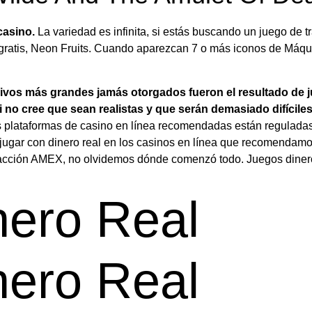
casino.
La variedad es infinita, si estás buscando un juego de
 gratis, Neon Fruits. Cuando aparezcan 7 o más iconos de Máqu
vos más grandes jamás otorgados fueron el resultado de ju
i no cree que sean realistas y que serán demasiado difíciles
 plataformas de casino en línea recomendadas están reguladas
 jugar con dinero real en los casinos en línea que recomendamo
acción AMEX, no olvidemos dónde comenzó todo. Juegos dinero 
nero Real
nero Real