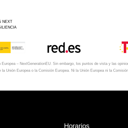
S NEXT
ILIENCIA
n Europea – NextGenerationEU. Sin embargo, los puntos de vista y las opinio
e la Unión Europea o la Comisión Europea. Ni la Unión Europea ni la Comis
Horarios