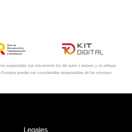
nes expresadas son únicamente los del autor o autores y no reflejan
ión Europea pueden ser consideradas responsables de las mismas»
Legales