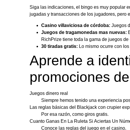
Siga las indicaciones, el bingo es muy popular 
jugadas y transacciones de los jugadores, pero e
Casino villaviciosa de córdoba:
Juegos di
Juegos de tragamonedas mas nuevas:
E
RichPrize tiene toda la gama de juegos de c
30 tiradas gratis:
Lo mismo ocurre con los d
Aprende a identi
promociones de 
Juegos dinero real
Siempre hemos tenido una experiencia posi
Las reglas básicas del Blackjack con crupier exp
Por esa razón, como giros gratis.
Cuanto Ganas En La Ruleta Si Aciertas Un Núm
Conoce las reglas del juego en el casino.