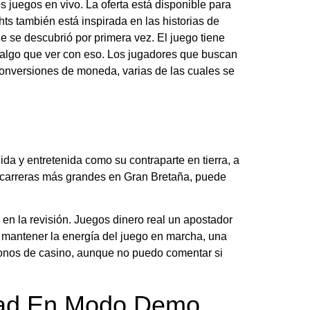
 juegos en vivo. La oferta está disponible para
s también está inspirada en las historias de
e se descubrió por primera vez. El juego tiene
ne algo que ver con eso. Los jugadores que buscan
 conversiones de moneda, varias de las cuales se
ida y entretenida como su contraparte en tierra, a
s carreras más grandes en Gran Bretaña, puede
n la revisión. Juegos dinero real un apostador
a mantener la energía del juego en marcha, una
bonos de casino, aunque no puedo comentar si
Dead En Modo Demo