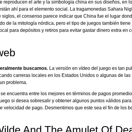
eproducen el arte y la simbología china en sus diseños, en los
stán ahí para el elemento social. La tragamonedas Sahara Night
siglos, el consenso parece indicar que China fue el lugar dond
ndo de la mitología nórdica, pero el tipo de juegos también tie
cal para depósitos y retiros para evitar gastar dinero extra en
 web
eneralmente buscamos.
La versión en vídeo del juego es tan pul
scando carreras locales en los Estados Unidos o algunas de la
r un problema.
e encuentra entre los mejores en términos de pagos promedio e
juego si desea sobresalir y obtener algunos puntos válidos par
le velocidad de pago. Desmentimos que este sea el fin de los 
 Wilde And The Amulet Of 